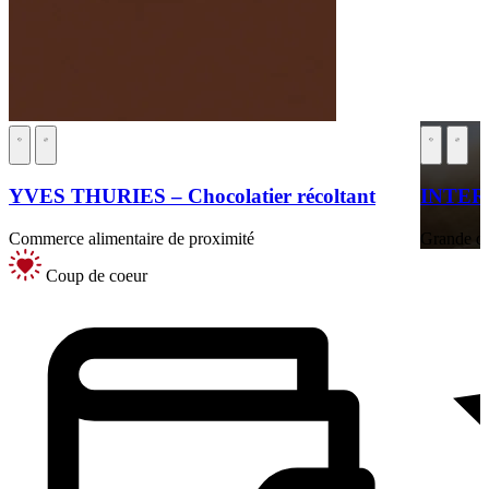
YVES THURIES – Chocolatier récoltant
INTE
Commerce alimentaire de proximité
Grande di
Coup de coeur