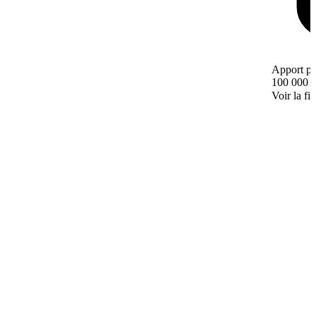
Apport pe
100 000 
Voir la fi