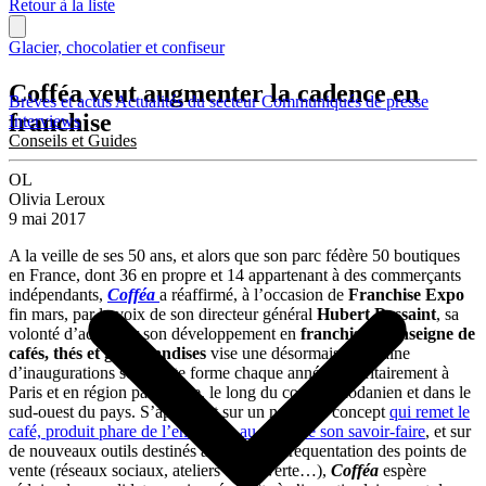
Retour à la liste
Glacier, chocolatier et confiseur
Cofféa veut augmenter la cadence en
Brèves et actus
Actualités du secteur
Communiqués de presse
franchise
Interviews
Conseils et Guides
OL
Olivia Leroux
9 mai 2017
A la veille de ses 50 ans, et alors que son parc fédère 50 boutiques
en France, dont 36 en propre et 14 appartenant à des commerçants
indépendants,
Cofféa
a réaffirmé, à l’occasion de
Franchise Expo
fin mars, par la voix de son directeur général
Hubert Dessaint
, sa
volonté d’accélérer son développement en
franchise
. L’
enseigne de
cafés, thés et gourmandises
vise une désormais quinzaine
d’inaugurations sous cette forme chaque année. Prioritairement à
Paris et en région parisienne, le long du couloir rhodanien et dans le
sud-ouest du pays. S’appuyant sur un nouveau concept
qui remet le
café, produit phare de l’enseigne, au cœur de son savoir-faire
, et sur
de nouveaux outils destinés à booster la fréquentation des points de
vente (réseaux sociaux, ateliers découverte…),
Cofféa
espère