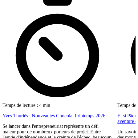
Temps de lecture : 4 min
Temps de l
Yves Thuriès : Nouveautés Chocolat Printemps 2026
Et si Pâq
aventure e
Se lancer dans l'entrepreneuriat représente un défi
majeur pour de nombreux porteurs de projet. Entre
Un savoir-f
l'envie d'indépendance et la crainte de l'échec, beaucoup
des montag