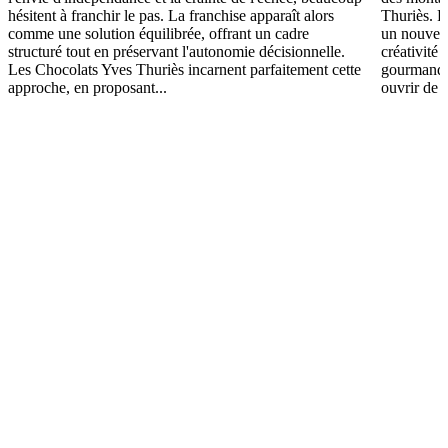
hésitent à franchir le pas. La franchise apparaît alors
Thuriès. P
comme une solution équilibrée, offrant un cadre
un nouveau
structuré tout en préservant l'autonomie décisionnelle.
créativité
Les Chocolats Yves Thuriès incarnent parfaitement cette
gourmande.
approche, en proposant...
ouvrir de b