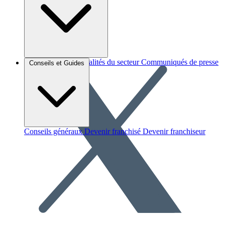
Brèves et actus
Actualités du secteur
Communiqués de presse
Conseils et Guides
Interviews
Conseils généraux
Devenir franchisé
Devenir franchiseur