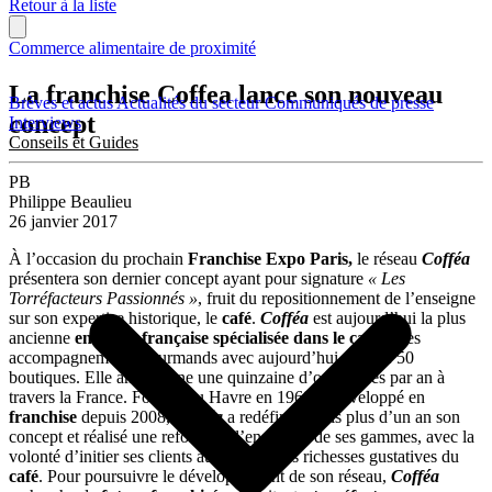
Retour à la liste
Commerce alimentaire de proximité
La franchise Coffea lance son nouveau
Brèves et actus
Actualités du secteur
Communiqués de presse
concept
Interviews
Conseils et Guides
PB
Philippe Beaulieu
26 janvier 2017
À l’occasion du prochain
Franchise Expo Paris,
le réseau
Cofféa
présentera son dernier concept ayant pour signature
« Les
Torréfacteurs Passionnés »
, fruit du repositionnement de l’enseigne
sur son expertise historique, le
café
.
Cofféa
est aujourd’hui la plus
ancienne
enseigne française spécialisée dans le café
et ses
accompagnements gourmands avec aujourd’hui plus de 50
boutiques. Elle ambitionne une quinzaine d’ouvertures par an à
travers la France. Fondée au Havre en 1968 et développé en
franchise
depuis 2008,
Cofféa
a redéfini depuis plus d’un an son
concept et réalisé une refonte de l’ensemble de ses gammes, avec la
volonté d’initier ses clients aux différentes richesses gustatives du
café
. Pour poursuivre le développement de son réseau,
Cofféa