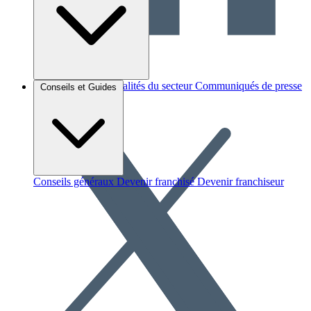
Brèves et actus
Actualités du secteur
Communiqués de presse
Conseils et Guides
Interviews
Conseils généraux
Devenir franchisé
Devenir franchiseur