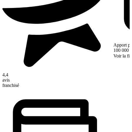
Apport pe
100 000 
Voir la fi
4,4
avis
franchisé