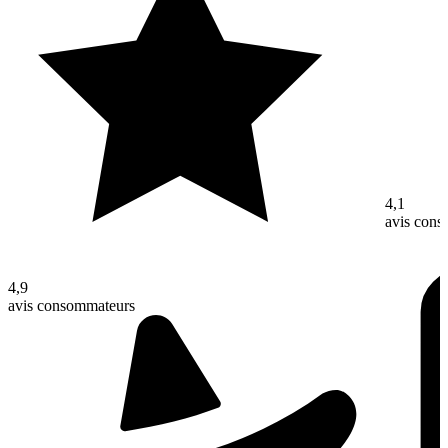
4,1
avis con
4,9
avis consommateurs