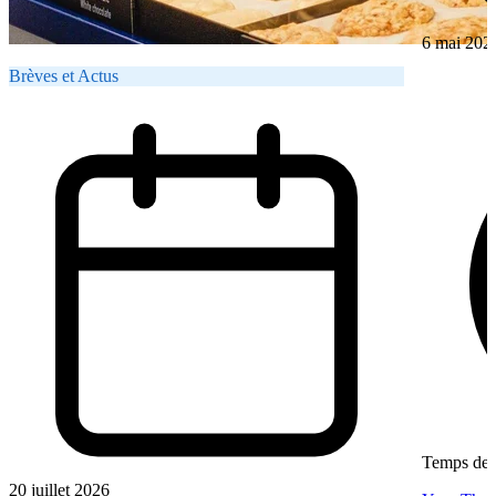
6 mai 202
Brèves et Actus
Temps de l
20 juillet 2026