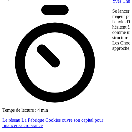
Yves Thur
Se lancer 
majeur pou
l'envie d'
hésitent à 
comme une 
structuré 
Les Chocol
approche, 
Temps de lecture : 4 min
Le réseau La Fabrique Cookies ouvre son capital pour
financer sa croissance