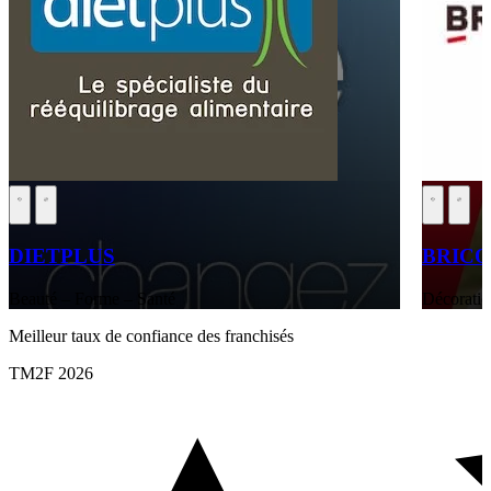
DIETPLUS
BRIC
Beauté – Forme – Santé
Décoratio
Meilleur taux de confiance des franchisés
TM2F 2026