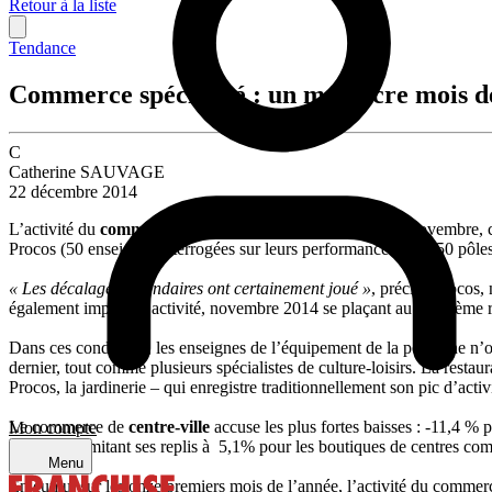
Retour à la liste
Tendance
Commerce spécialisé : un médiocre mois 
C
Catherine SAUVAGE
22 décembre 2014
L’activité du
commerce spécialis
é accuse un fort repli en novembre, 
Procos (50 enseignes interrogées sur leurs performances dans 50 pôles
« Les décalages calendaires ont certainement joué »
, précise Procos
également impacté l’activité, novembre 2014 se plaçant au deuxième
Dans ces conditions, les enseignes de l’équipement de la personne n’ont
dernier, tout comme plusieurs spécialistes de culture-loisirs. La resta
Procos, la jardinerie – qui enregistre traditionnellement son pic d’acti
Le commerce de
centre-ville
accuse les plus fortes baisses : -11,4 %
Mon compte
résiliente, limitant ses replis à 5,1% pour les boutiques de centres c
Menu
En cumul sur les onze premiers mois de l’année, l’activité du commerc