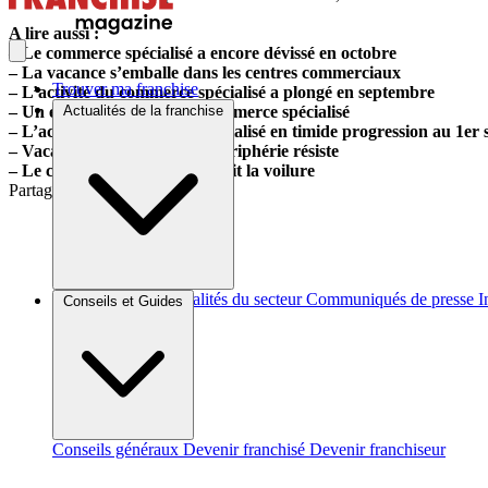
A lire aussi :
– Le commerce spécialisé a encore dévissé en octobre
– La vacance s’emballe dans les centres commerciaux
Trouver ma franchise
– L’activité du commerce spécialisé a plongé en septembre
– Un été contrasté pour le commerce spécialisé
Actualités de la franchise
– L’activité du commerce spécialisé en timide progression au 1er 
– Vacance commerciale : la périphérie résiste
– Le commerce spécialisé réduit la voilure
Partager sur :
Brèves et actus
Actualités du secteur
Communiqués de presse
I
Conseils et Guides
Conseils généraux
Devenir franchisé
Devenir franchiseur