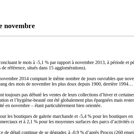
de novembre
concluant le mois à -5,1 % par rapport à novembre 2013, à période et p
 de référence, situés dans 15 agglomérations).
, novembre 2014 comptant le même nombre de jours ouvrables que nove
 rang des mois de novembre les plus doux depuis 1900, derrière 1994…
 toujours pas débuté les ventes de leurs collections d’hiver et certaines
uration et l’hygiène-beauté ont été globalement plus épargnées mais reste
vité en novembre – étant particulièrement bien orientée.
 pour les boutiques de galerie marchande et -5,4 % pour les boutiques 
ommerciaux et à 2,1 % pour les moyennes surfaces des parcs d’activités 
e de détail continue de se dégrader, à -0,9 % d’après Procos (260 ense