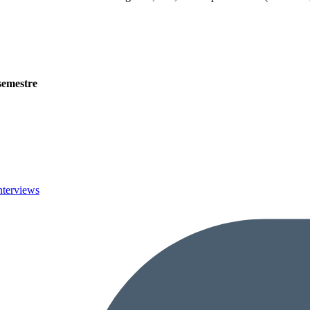
semestre
nterviews