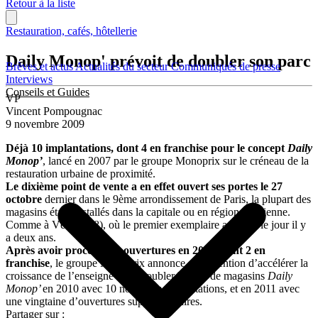
Retour à la liste
Restauration, cafés, hôtellerie
Daily Monop' prévoit de doubler son parc
Brèves et actus
Actualités du secteur
Communiqués de presse
Interviews
Conseils et Guides
VP
Vincent Pompougnac
9 novembre 2009
Déjà 10 implantations, dont 4 en franchise pour le concept
Daily
Monop’
, lancé en 2007 par le groupe Monoprix sur le créneau de la
restauration urbaine de proximité.
Le dixième point de vente a en effet ouvert ses portes le 27
octobre
dernier dans le 9ème arrondissement de Paris, la plupart des
magasins étant installés dans la capitale ou en région parisienne.
Comme à Vélizy (78), où le premier exemplaire avait vu le jour il y
a deux ans.
Après avoir procédé à 5 ouvertures en 2009, dont 2 en
franchise
, le groupe Monoprix annonce son intention d’accélérer la
croissance de l’enseigne et de doubler le parc de magasins
Daily
Monop’
en 2010 avec 10 nouvelles implantations, et en 2011 avec
une vingtaine d’ouvertures supplémentaires.
Partager sur :