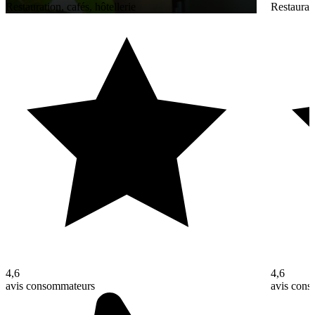
Restauration, cafés, hôtellerie
Restaurati
4,6
4,6
avis consommateurs
avis con