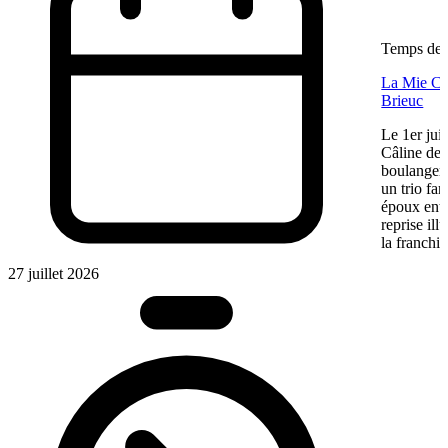
Temps de l
La Mie Câl
Brieuc
Le 1er jui
Câline de 
boulangeri
un trio fa
époux entre
reprise ill
la franchis
27 juillet 2026