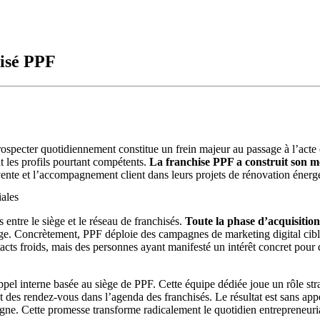
hisé PPF
ospecter quotidiennement constitue un frein majeur au passage à l’acte e
nt les profils pourtant compétents.
La franchise PPF a construit son mod
 vente et l’accompagnement client dans leurs projets de rénovation énerg
iales
entre le siège et le réseau de franchisés.
Toute la phase d’acquisition 
hage. Concrètement, PPF déploie des campagnes de marketing digital cibl
acts froids, mais des personnes ayant manifesté un intérêt concret pour
ppel interne basée au siège de PPF. Cette équipe dédiée joue un rôle stra
ement des rendez-vous dans l’agenda des franchisés. Le résultat est sans ap
. Cette promesse transforme radicalement le quotidien entrepreneurial 