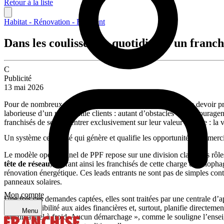
Retour à la liste
Habitat - Rénovation - Bâtiment
Dans les coulisses du quotidien d’un franc
C
Publicité
13 mai 2026
Pour de nombreux candidats à la franchise, la perspective de devoir pr
laborieuse d’un portefeuille clients : autant d’obstacles qui décourage
franchisés de se concentrer exclusivement sur leur valeur ajoutée : la
Un système centralisé qui génère et qualifie les opportunités commerc
Le modèle opérationnel de PPF repose sur une division claire des rôles 
tête de réseau
, libérant ainsi les franchisés de cette charge chronop
rénovation énergétique. Ces leads entrants ne sont pas de simples cont
panneaux solaires.
Mon compte
Une fois ces demandes captées, elles sont traitées par une centrale d’a
vérifie l’éligibilité aux aides financières et, surtout, planifie direct
Menu
Aucun appel à froid. Aucun démarchage », comme le souligne l’enseigne