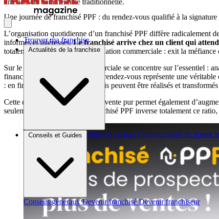
une activité commerciale traditionnelle.
Une journée de franchisé PPF : du rendez-vous qualifié à la signature
L’organisation quotidienne d’un franchisé PPF diffère radicalement de
Trouver ma franchise
informés et intéressés.
Le franchisé arrive chez un client qui attend
Actualités de la franchise
totalement la dynamique de la relation commerciale : exit la méfiance 
Sur le terrain, l’approche commerciale se concentre sur l’essentiel : a
financières disponibles. Chaque rendez-vous représente une véritable op
: en fin de journée, plusieurs devis peuvent être réalisés et transformés
Cette concentration sur l’acte de vente pur permet également d’augmen
seulement 30% à vendre, le franchisé PPF inverse totalement ce ratio, c
Brèves et actus
Actualités du secteur
Communiqués de presse
I
Conseils et Guides
Conseils généraux
Devenir franchisé
Devenir franchiseur