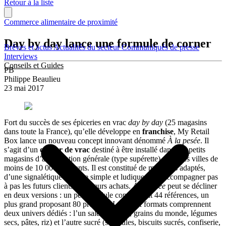
Retour à la liste
Commerce alimentaire de proximité
Day by day lance une formule de corner
Brèves et actus
Actualités du secteur
Communiqués de presse
Interviews
Conseils et Guides
PB
Philippe Beaulieu
23 mai 2017
Fort du succès de ses épiceries en vrac
day by day
(25 magasins
dans toute la France), qu’elle développe en
franchise
, My Retail
Box lance un nouveau concept innovant dénommé
À la pesée
. Il
s’agit d’un
corner de vrac
destiné à être installé dans des petits
magasins d’alimentation générale (type supérette) dans des villes de
moins de 10 000 habitants. Il est constitué de mobiliers adaptés,
d’une signalétique visuelle simple et ludique pour accompagner pas
à pas les futurs clients dans leurs achats.
À la pesée
peut se décliner
en deux versions : un petit module comprenant 44 références, un
plus grand proposant 80 produits. Les deux formats comprennent
deux univers dédiés : l’un salé (apéritifs, grains du monde, légumes
secs, pâtes, riz) et l’autre sucré (semoules, biscuits sucrés, confiserie,