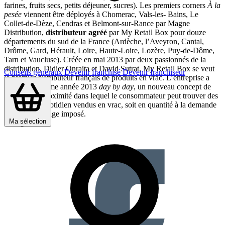
farines, fruits secs, petits déjeuner, sucres). Les premiers corners
À la
pesée
viennent être déployés à Chomerac, Vals-les- Bains, Le
Collet-de-Dèze, Cendras et Belmont-sur-Rance par Magne
Distribution,
distributeur agréé
par My Retail Box pour douze
départements du sud de la France (Ardèche, l’Aveyron, Cantal,
Drôme, Gard, Hérault, Loire, Haute‐Loire, Lozère, Puy‐de‐Dôme,
Tarn et Vaucluse). Créée en mai 2013 par deux passionnés de la
distribution, Didier Onraita et David Sutrat, My Retail Box se veut
Conseils généraux
Devenir franchisé
Devenir franchiseur
le premier distributeur français de produits en vrac. L’entreprise a
lancé cette même année 2013
day by day
, un nouveau concept de
magasin de proximité dans lequel le consommateur peut trouver des
produits du quotidien vendus en vrac, soit en quantité à la demande
et sans emballage imposé.
Ma sélection
Partager sur :