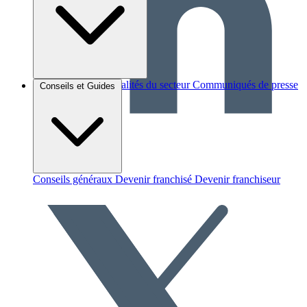
Brèves et actus
Actualités du secteur
Communiqués de presse
Conseils et Guides
Interviews
Conseils généraux
Devenir franchisé
Devenir franchiseur