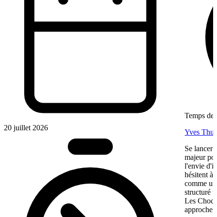
Temps de l
20 juillet 2026
Yves Thur
Se lancer 
majeur pou
l'envie d'
hésitent à 
comme une 
structuré 
Les Chocol
approche, 