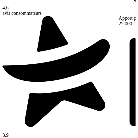
4,6
avis consommateurs
Apport pe
25 000 €
3,9