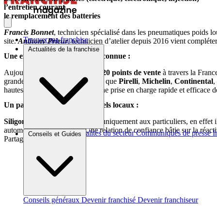
l’entretien courant
le remplacement des batteries
Francis Bonnet
, technicien spécialisé dans les pneumatiques poids l
Trouver ma franchise
site.
Anthony Prieur
, technicien d’atelier depuis 2016 vient compléter
Actualités de la franchise
Une expertise pneumatique reconnue :
Aujourd’hui, le réseau compte
220 points de vente
à travers la Franc
grandes marques de pneus, telles que
Pirelli
,
Michelin
,
Continental
,
hautes précisions, garantissant une prise en charge rapide et efficace d
Un partenaire des professionnels locaux :
Siligom Figeac
ne se limite pas uniquement aux particuliers, en effet 
automobiles et industriels. Une relation de confiance bâtie sur la réacti
Brèves et actus
Actualités du secteur
Communiqués de presse
I
Conseils et Guides
Partager sur :
Conseils généraux
Devenir franchisé
Devenir franchiseur