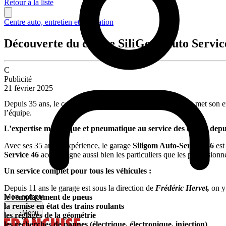
Retour à la liste
Centre auto, entretien et réparation
Découverte du centre SiliGom Auto Servic
C
Publicité
21 février 2025
Depuis 35 ans, le centre Siligom Auto Service 46 de Figeac met son ex
l’équipe.
L’expertise mécanique et pneumatique au service des clients depu
Avec ses 35 ans d’expérience, le garage
Siligom Auto-Service 46
est
Service 46
accompagne aussi bien les particuliers que les profession
Un service complet pour tous les véhicules :
Depuis 11 ans le garage est sous la direction de
Frédéric Hervet,
on y
Mon compte
le remplacement de pneus
la remise en état des trains roulants
Menu
les réglages de la géométrie
les recherches de pannes (électrique, électronique, injection)