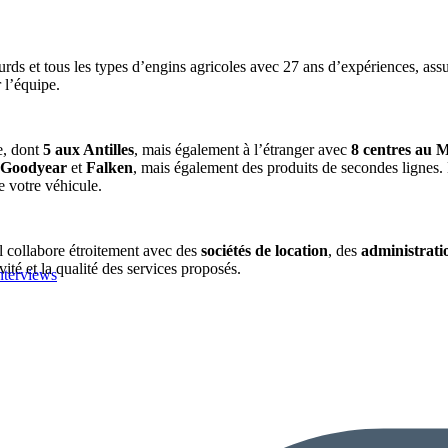
ourds et tous les types d’engins agricoles avec 27 ans d’expériences, a
 l’équipe.
e, dont
5 aux Antilles
, mais également à l’étranger avec
8 centres au 
Goodyear
et
Falken
, mais également des produits de secondes lignes. L
e votre véhicule.
il collabore étroitement avec des
sociétés de location
, des
administrati
vité et la qualité des services proposés.
nterviews