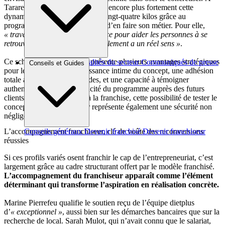
Tarare, Marine Pierrefeu incarne encore plus fortement cette
dynamique : après avoir perdu vingt-quatre kilos grâce au
programme dietplus, elle décide d’en faire son métier. Pour elle,
« travailler en toute indépendance pour aider les personnes à se
retrouver physiquement et mentalement a un réel sens »
.
Ce schéma client-franchisé présente plusieurs avantages stratégiques
Brèves et actus
Actualités du secteur
Communiqués de presse
Conseils et Guides
pour le réseau : une connaissance intime du concept, une adhésion
Interviews
totale aux valeurs et méthodes, et une capacité à témoigner
authentiquement de l’efficacité du programme auprès des futurs
clients. Pour les candidats à la franchise, cette possibilité de tester le
concept avant de s’engager représente également une sécurité non
négligeable.
Conseils généraux
Devenir franchisé
Devenir franchiseur
L’accompagnement franchiseur, clé de voûte des reconversions
réussies
Si ces profils variés osent franchir le cap de l’entrepreneuriat, c’est
largement grâce au cadre structurant offert par le modèle franchisé.
L’accompagnement du franchiseur apparaît comme l’élément
déterminant qui transforme l’aspiration en réalisation concrète.
Marine Pierrefeu qualifie le soutien reçu de l’équipe dietplus
d’
« exceptionnel »
, aussi bien sur les démarches bancaires que sur la
recherche de local. Sarah Mulot, qui n’avait connu que le salariat,