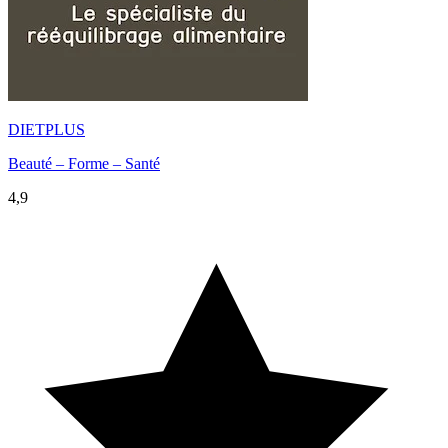
DIETPLUS
Beauté – Forme – Santé
4,9