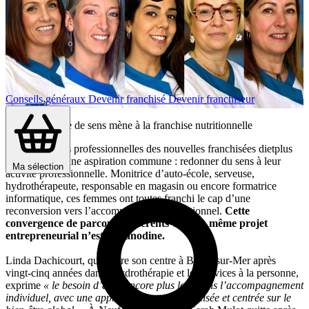
Conseils généraux
Devenir franchisé
Devenir franchiseur
Quand la quête de sens mène à la franchise nutritionnelle
Les trajectoires professionnelles des nouvelles franchisées dietplus
témoignent d’une aspiration commune : redonner du sens à leur
Ma sélection
activité professionnelle. Monitrice d’auto-école, serveuse,
hydrothérapeute, responsable en magasin ou encore formatrice
informatique, ces femmes ont toutes franchi le cap d’une
reconversion vers l’accompagnement nutritionnel.
Cette
convergence de parcours différents vers un même projet
entrepreneurial n’est pas anodine.
Linda Dachicourt, qui ouvre son centre à Berck-sur-Mer après
vingt-cinq années dans l’hydrothérapie et les services à la personne,
exprime
« le besoin d’aller encore plus loin dans l’accompagnement
individuel, avec une approche plus personnalisée et centrée sur le