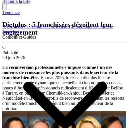
Retour à la liste
Tendance
Dietplus : 5 franchisées dévoilent leur
Brèves et actus
Actualités du secteur
Communiqués de presse
engagement
Interviews
Conseils et Guides
C
Publicité
29 juin 2026
La reconversion professionnelle s’impose comme l’un des
moteurs de croissance les plus puissants dans le secteur de la
franchise bien-être.
En mai 2026, le réseau dietplus illustre
parfaitement cette dynamique en accueillant cinq nouvelles coachs
issues d’horizons professionnels radicalement différents. De Belfort
à Tarare, en passant par Chemillé-en-Anjou, Berck-sur-Mer et
Neufchâtel-en-Bray, ces profils de reconversion révèlent les ressorts
d’un modèle franchisé qui séduit bien au-delà du secteur de la
nutrition.