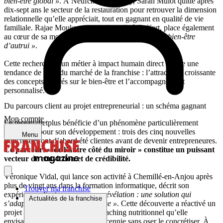
bien-être global »
. À Neufchâtel-en-Bray, Sarah Mulot quitte après
dix-sept ans le secteur de la restauration pour retrouver la dimension
relationnelle qu’elle appréciait, tout en gagnant en qualité de vie
familiale. Rajae Moukrane, qui s’installe à Belfort, place également
au cœur de sa motivation
« l’accompagnement et le bien-être
d’autrui »
.
Cette recherche d’un métier à impact humain direct reflète une
tendance de fond du marché de la franchise : l’attractivité croissante
des concepts centrés sur le bien-être et l’accompagnement
personnalisé.
Du parcours client au projet entrepreneurial : un schéma gagnant
Mon compte
Le réseau dietplus bénéficie d’un phénomène particulièrement
intéressant pour son développement : trois des cinq nouvelles
Menu
franchisées ont d’abord été clientes avant de devenir entrepreneures.
Ce parcours « de l’autre côté du miroir » constitue un puissant
vecteur de conviction et de crédibilité.
Véronique Vidal, qui lance son activité à Chemillé-en-Anjou après
plus de vingt ans dans la formation informatique, décrit son
Trouver ma franchise
expérience client comme
« une révélation : une solution qui
Actualités de la franchise
s’adapte aux gens et non l’inverse »
. Cette découverte a réactivé un
projet de reconversion vers le coaching nutritionnel qu’elle
envisageait depuis plus d’une décennie sans oser le concrétiser. À