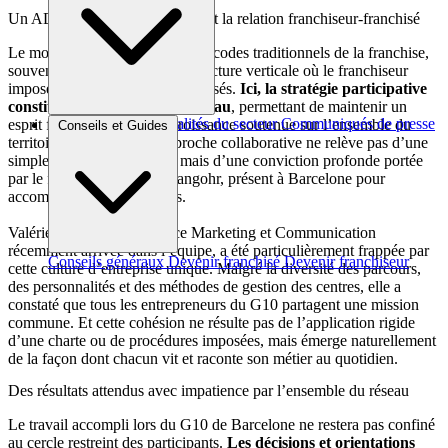
Un ADN participatif qui redéfinit la relation franchiseur-franchisé
Le modèle dietplus interroge les codes traditionnels de la franchise,
souvent caractérisés par une structure verticale où le franchiseur
impose ses décisions aux franchisés.
Ici, la stratégie participative
constitue l’ADN même du réseau
, permettant de maintenir un
Brèves et actus
Actualités du secteur
Communiqués de presse
esprit familial malgré une croissance soutenue sur l’ensemble du
Conseils et Guides
Interviews
territoire français. Cette approche collaborative ne relève pas d’une
simple stratégie marketing, mais d’une conviction profonde portée
par le fondateur Philippe Langohr, présent à Barcelone pour
accompagner ses franchisés.
Valérie Genevrois, directrice Marketing et Communication
récemment arrivée dans l’équipe, a été particulièrement frappée par
Conseils généraux
Devenir franchisé
Devenir franchiseur
cette culture d’entreprise unique. Malgré la diversité des parcours,
des personnalités et des méthodes de gestion des centres, elle a
constaté que tous les entrepreneurs du G10 partagent une mission
commune. Et cette cohésion ne résulte pas de l’application rigide
d’une charte ou de procédures imposées, mais émerge naturellement
de la façon dont chacun vit et raconte son métier au quotidien.
Des résultats attendus avec impatience par l’ensemble du réseau
Le travail accompli lors du G10 de Barcelone ne restera pas confiné
au cercle restreint des participants.
Les décisions et orientations