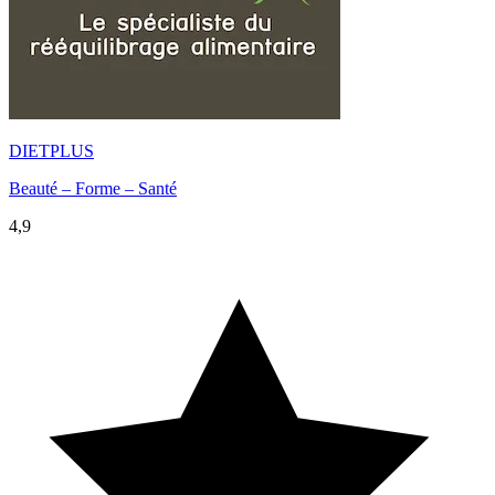
DIETPLUS
Beauté – Forme – Santé
4,9