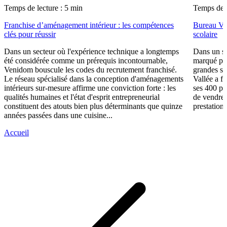
Temps de lecture : 5 min
Temps de l
Franchise d’aménagement intérieur : les compétences
Bureau Val
clés pour réussir
scolaire
Dans un secteur où l'expérience technique a longtemps
Dans un se
été considérée comme un prérequis incontournable,
marqué par
Venidom bouscule les codes du recrutement franchisé.
grandes su
Le réseau spécialisé dans la conception d'aménagements
Vallée a fa
intérieurs sur-mesure affirme une conviction forte : les
ses 400 po
qualités humaines et l'état d'esprit entrepreneurial
de vendre 
constituent des atouts bien plus déterminants que quinze
prestations
années passées dans une cuisine...
Accueil