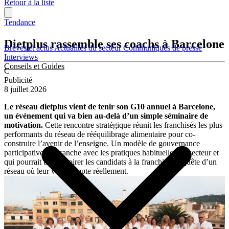
Retour à la liste
Tendance
Dietplus rassemble ses coachs à Barcelone
Brèves et actus
Actualités du secteur
Communiqués de presse
Interviews
Conseils et Guides
C
Publicité
8 juillet 2026
Le réseau dietplus vient de tenir son G10 annuel à Barcelone,
un événement qui va bien au-delà d’un simple séminaire de
motivation.
Cette rencontre stratégique réunit les franchisés les plus
performants du réseau de rééquilibrage alimentaire pour co-
construire l’avenir de l’enseigne. Un modèle de gouvernance
participative qui tranche avec les pratiques habituelles du secteur et
qui pourrait bien inspirer les candidats à la franchise en quête d’un
réseau où leur voix compte réellement.