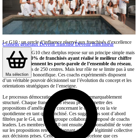
Le G10 : un cercle d’influence réservé aux franchisés d’excellence
Conseils généraux
Devenir franchisé
Devenir franchiseur
Le concept du G10 chez dietplus repose sur un principe simple mais
puissant :
les 10% de franchisés ayant réalisé le meilleur chiffre
d’affaires deviennent les porte-parole de l’ensemble du réseau
,
qui compte plus de 250 centres. Mais leur rôle ne se limite pas à une
reconnaissance honorifique. Ces coachs expérimentés disposent
Ma sélection
d’un véritable pouvoir décisionnel sur l’évolution du concept et les
orientations stratégiques de l’enseigne.
Le processus démocratique mis en place est remarquablement
structuré. Chaque franchisé du réseau peut soumettre des
propositions d’amélioration concernant le concept ou la vie
quotidienne en tant que franchisé. Ces suggestions sont d’abord
filtrées par le G4, un autre groupe collaboratif composé de coachs
leaders. Les membres du G10 ont ensuite la responsabilité de voter
sur les propositions retenues, donnant ainsi une légitimité collective
aux décisions prises. Cette année, c’est à Barcelone que ces