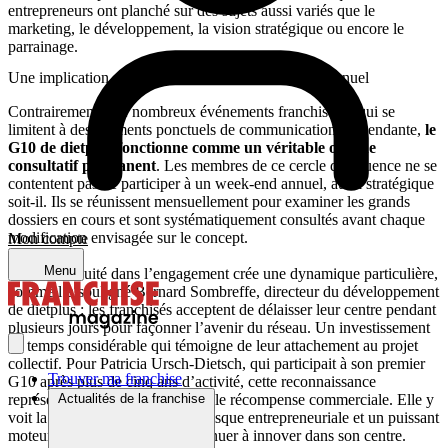
entrepreneurs ont planché sur des sujets aussi variés que le
marketing, le développement, la vision stratégique ou encore le
parrainage.
Une implication qui dépasse le cadre du séminaire annuel
Contrairement à de nombreux événements franchiseurs qui se
limitent à des moments ponctuels de communication descendante,
le
G10 de dietplus fonctionne comme un véritable organe
consultatif permanent
. Les membres de ce cercle d’influence ne se
contentent pas de participer à un week-end annuel, aussi stratégique
soit-il. Ils se réunissent mensuellement pour examiner les grands
dossiers en cours et sont systématiquement consultés avant chaque
modification envisagée sur le concept.
Mon compte
Menu
Cette continuité dans l’engagement crée une dynamique particulière,
comme l’a souligné Bernard Sombreffe, directeur du développement
de dietplus : les franchisés acceptent de délaisser leur centre pendant
plusieurs jours pour façonner l’avenir du réseau. Un investissement
en temps considérable qui témoigne de leur attachement au projet
collectif. Pour Patricia Ursch-Dietsch, qui participait à son premier
Trouver ma franchise
G10 après plus de cinq ans d’activité, cette reconnaissance
représente bien plus qu’une simple récompense commerciale. Elle y
Actualités de la franchise
voit la validation de sa prise de risque entrepreneuriale et un puissant
moteur de motivation pour continuer à innover dans son centre.