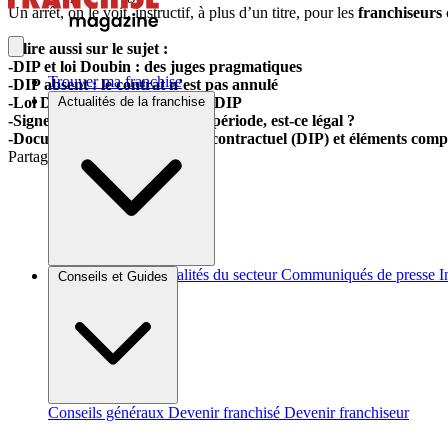
Un arrêt, on le voit, instructif, à plus d’un titre, pour les
franchiseurs
A lire aussi sur le sujet :
-DIP et loi Doubin : des juges pragmatiques
Trouver ma franchise
-DIP absent : le contrat n’est pas annulé
-Loi Doubin : bien utiliser son DIP
Actualités de la franchise
-Signer trois DIP sur la même période, est-ce légal ?
-Document d’Information Précontractuel (DIP) et éléments comp
Partager sur :
Brèves et actus
Actualités du secteur
Communiqués de presse
I
Conseils et Guides
Conseils généraux
Devenir franchisé
Devenir franchiseur