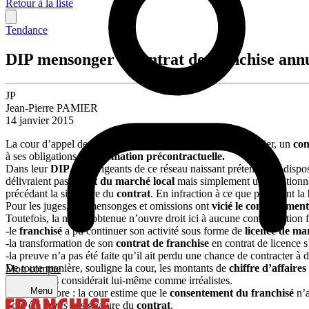
Retour à la liste
Tendance
DIP mensonger = contrat de franchise ann
JP
Jean-Pierre PAMIER
14 janvier 2015
La cour d’appel de Paris vient d’annuler, le 29 octobre dernier, un
con
à ses obligations d’
information précontractuelle
.
Dans leur
DIP
, les dirigeants de ce réseau naissant prétendaient dispo
délivraient pas d’
état du marché local
mais simplement un questionnai
précédant la signature du
contrat
. En infraction à ce que prévoient la
Pour les juges, ces mensonges et omissions ont
vicié le consentement
Toutefois, la nullité obtenue n’ouvre droit ici à aucune compensation 
-le
franchisé
a pu continuer son activité sous forme de
licence de ma
-la transformation de son
contrat de franchise
en contrat de licence
-la preuve n’a pas été faite qu’il ait perdu une chance de contracter à 
De toute manière, souligne la cour, les montants de
chiffre d’affaires
Mon compte
Puisqu’il les considérait lui-même comme irréalistes.
Menu
A noter encore : la cour estime que le
consentement du franchisé
n’a
l’ont été
après
la signature du
contrat
.