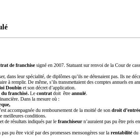
ulé
trat de franchise
signé en 2007. Statuant sur renvoi de la Cour de cas
ser, dans leur spécialité, de diplômes qu’ils ne détenaient pas. Ils ne dé
re à remplir. De même, s’ils transmettaient des comptes annuels en annex
loi Doubin
et son décret d’application.
 du franchisé.
Le
contrat
doit être
annulé
.
financière. Dans la mesure où :
rque,
 s’est accompagnée du remboursement de la moitié de son
droit d’entré
de meilleures conditions.
et de résultats indiqués par le
franchiseur
n’auraient pas pu être pris e
 pas pu être vicié par des promesses mensongères sur la
rentabilité
du 