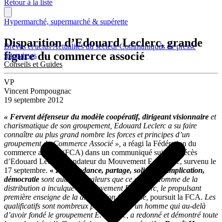
Retour à la liste
Hypermarché, supermarché & supérette
Disparition d’Edouard Leclerc, grande
Brèves et actus
Actualités du secteur
Communiqués de presse
figure du commerce associé
Interviews
Conseils et Guides
VP
Vincent Pompougnac
19 septembre 2012
« Fervent défenseur du modèle coopératif, dirigeant visionnaire
et
charismatique de son groupement, Edouard Leclerc a su faire
connaître au plus grand nombre les forces et principes d’un
groupement du Commerce Associé »,
a réagi la Fédération du
commerce associé (FCA) dans un communiqué suite au décès
d’Edouard Leclerc, fondateur du Mouvement E. Leclerc, survenu le
17 septembre.
«
Indépendance, partage, solidarité, implication,
démocratie
sont autant de valeurs que ce grand Homme de la
distribution a inculqué au Mouvement E. Leclerc, le propulsant
première enseigne de la distribution française,
poursuit la FCA.
Les
qualificatifs sont nombreux pour parler d’un homme qui au-delà
d’avoir fondé le groupement E. Leclerc, a redonné et démontré toute