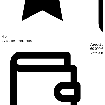
4,0
avis consommateurs
Apport pe
60 000 €
Voir la fi