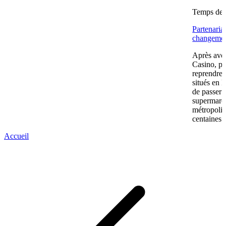
Temps de l
Partenaria
changemen
Après avoi
Casino, pu
reprendre
situés en 
de passer 
supermarc
métropolit
centaines 
Accueil