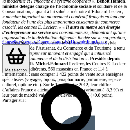
la modernité et l’efficacité du système coopératif ».
Benoît Hamon,
ministre délégué chargé de l’Economie sociale
et solidaire et de la
Consommation, a quant à lui salué la mémoire d’Edouard Leclerc,
« membre important du mouvement coopératif français en tant que
fondateur de l’une des plus importantes enseignes du commerce
associé, les centres E. Leclerc. »
« Il aura su mettre son énergie
d’entrepreneur au service
des consommateurs, démontrant qu’une
organisation de la distribution différente, fondée sur la coopération,
Conseils généraux
Devenir franchisé
Devenir franchiseur
était possible »,
souligne encore le Ministre
.
Tandis que Sylvia
Pinel, Ministre de l’Artisanat, du Commerce et du Tourisme, a tenu
à saluer
« l’entrepreneur innovant et engagé qui a influencé
l’évolution du commerce et de la distribution ».
Présidés depuis
2005 par son fils Michel-Edouard Leclerc,
les Centres E. Leclerc
comptent 530 adhérents, 560 magasins en France et 114 à
Ma sélection
l’international ; sans compter 1 422 points de vente sous enseignes
spécialisées (voyages, bijoux, parapharmacie, parfumerie, espace
culturel, optique etc.). Sur le 1er semestre 2012, leur chiffre
d’affaires France a atteint 15,206 Mds€ hors carburant (+8,3 %) et
leur part de marché valeur s’est élevée à 18,1 % (+0,8 point).
Partager sur :