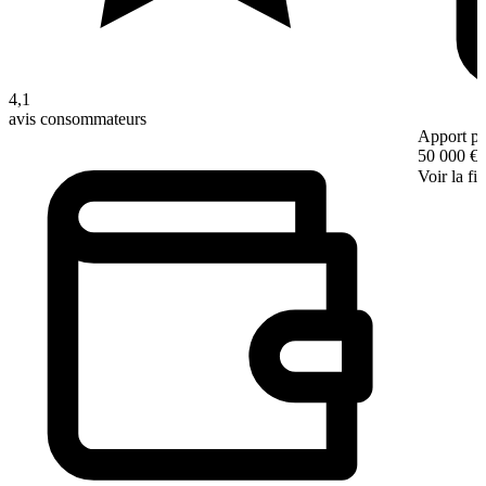
4,1
avis consommateurs
Apport pe
50 000 €
Voir la fi