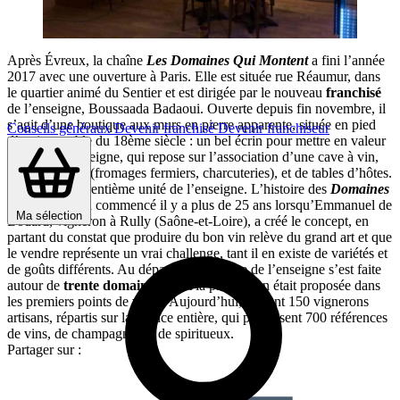
Après Évreux, la chaîne
Les Domaines Qui Montent
a fini l’année
2017 avec une ouverture à Paris. Elle est située rue Réaumur, dans
le quartier animé du Sentier et est dirigée par le nouveau
franchisé
de l’enseigne, Boussaada Badaoui. Ouverte depuis fin novembre, il
s’agit d’une boutique aux murs en pierre apparente, située en pied
Conseils généraux
Devenir franchisé
Devenir franchiseur
d’un immeuble du 18ème siècle : un bel écrin pour mettre en valeur
l’offre de l’enseigne, qui repose sur l’association d’une cave à vin,
d’une épicerie (fromages fermiers, charcuteries), et de tables d’hôtes.
Il s’agit de la trentième unité de l’enseigne. L’histoire des
Domaines
Qui Montent
a commencé il y a plus de 25 ans lorsqu’Emmanuel de
Ma sélection
Bodard, vigneron à Rully (Saône-et-Loire), a créé le concept, en
partant du constat que produire du bon vin relève du grand art et que
le vendre représente un vrai challenge, tant il en existe de variétés et
de goûts différents. Au départ, la naissance de l’enseigne s’est faite
autour de
trente domaines
, dont la production était proposée dans
les premiers points de vente. Aujourd’hui, ils sont 150 vignerons
artisans, répartis sur la France entière, qui produisent 700 références
de vins, de champagnes et de spiritueux.
Partager sur :