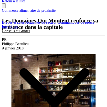
Retour à la liste
Commerce alimentaire de proximité
Les Domaines Qui Montent renforce sa
Brèves et actus
Actualités du secteur
Communiqués de presse
présence dans la capitale
Interviews
Conseils et Guides
PB
Philippe Beaulieu
9 janvier 2018