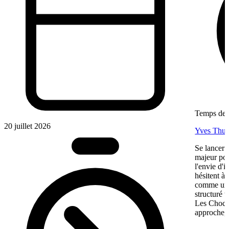
Temps de l
20 juillet 2026
Yves Thur
Se lancer 
majeur pou
l'envie d'
hésitent à 
comme une 
structuré 
Les Chocol
approche, 