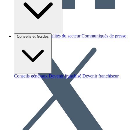
Brèves et actus
Actualités du secteur
Communiqués de presse
Conseils et Guides
Interviews
Conseils généraux
Devenir franchisé
Devenir franchiseur