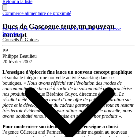
Retour à la liste
Commerce alimentaire de proximité
Ducs de Gascogne tente un nouveau
Brèves et actus
Actualités du secteur
Communiqués de presse
concept
Interviews
Conseils et Guides
PB
Philippe Beaulieu
20 février 2007
L’enseigne d’épicerie fine
lance un nouveau concept graphique
et souhaite intégrer une nouvelle activité snacking dans ses
boutiques. «
Nous avons réfléchi sur l’évolution des modes de
consommation et cherché à sortir de la saisonnalité qui caractérise
nos produits
, explique Bérénice Guyot, directrice du réseau.
Le
résultat a été la mise en avant d’une offre de petite restauration sur
place et le développement du cadeau gastronomique, tout en restant
très terroir évidemment. Et pour attirer une clientèle nouvelle, nous
avons souhaité renouveler la mise en scène de nos produits
».
Pour moderniser son identité visuelle, l’enseigne a choisi
l’agence Célereau and Partners. Un premier magasin au nouveau