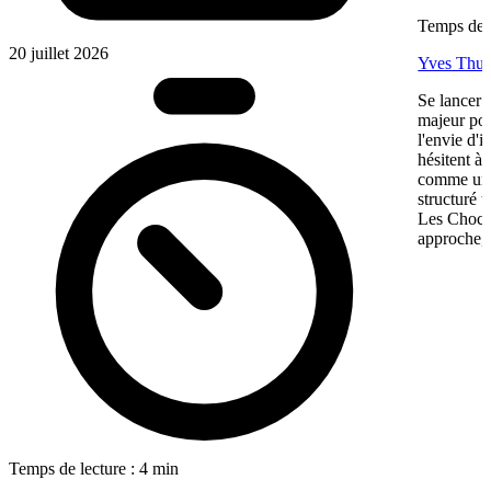
Temps de l
20 juillet 2026
Yves Thur
Se lancer 
majeur pou
l'envie d'
hésitent à 
comme une 
structuré 
Les Chocol
approche, 
Temps de lecture : 4 min