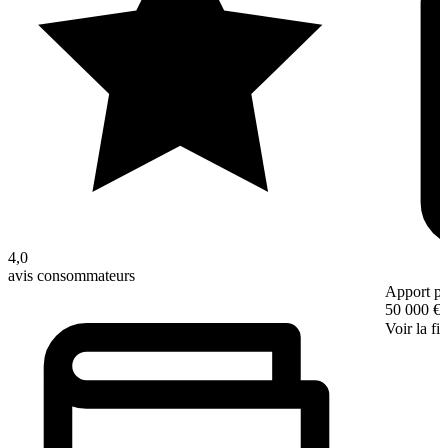
4,0
avis consommateurs
Apport pe
50 000 €
Voir la fi