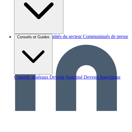
Brèves et actus
Actualités du secteur
Communiqués de presse
Conseils et Guides
Interviews
Conseils généraux
Devenir franchisé
Devenir franchiseur