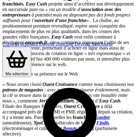
franchisés
,
Easy Cash
projette ainsi d’accélérer son développement
en succursale pure ou
« via un modèle d’
association avec des
entrepreneurs
à potentiel mais ne disposant pas des fonds propres
suffisants pour l’
ouverture d’une franchise
«
. La chaîne, au
positionnement premium revendiqué, espère aussi conquérir des
emplacements de plus en plus qualitatifs, dans les centres des
grandes villes françaises.
Easy Cash
veut enfin continuer à
développer
easycash.fr
, site e-commerce regroupant l’offre de ses
Conseils généraux
Devenir franchisé
Devenir franchiseur
110 points de vente, permettant d’acheter en ligne mais aussi de
vendre via un process de cotation en ligne
« très ergonomique »
et
touchant aujourd’hui 400 000 visiteurs par mois, et intensifier plus
largement sa présence sur le web.
… Et intensifier sa présence sur le Web
Ma sélection
« Nous avons choisi
Ouest Croissance
comme nous choisissons nos
patrons de magasins
: avec méthode et rigueur évidemment, mais
la clé se trouve dans la confiance qui s’est très vite installée entre
nous »,
commente
Jérôme Taufflieb
, président d’
Easy Cash
.
Filiale des Banques Populaires,
Ouest Croissance
a déjà
accompagné près de 450 PMI et PME régionales depuis sa création,
il y a trente ans. Parmi lesquelles les
franchises
Gautier
(ameublement),
Y
poCamp
(véhicules de loisirs),
Findis
(électroménager et culinaire) et
Beauty Success
(parfumerie
sélective).