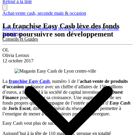
Retour à la liste
Achat-vente cash, seconde main & occasion
La franchise Easy Cash lève des fonds
Brèves et actus
Actualités du secteur
Communiqués de presse
pour poursuivre son développement
Interviews
Conseils et Guides
OL
Olivia Leroux
12 octobre 2017
La
franchise
Easy Cash
, numéro 1 de l’
achat-vente de produits
d’occasion
en France avec un chiffre d’affaires de 150 millions
d’euros, a fait appel à la société de capital investissement
Ouest
Finance
pour financer sa croissance. Une augmentation de ses
fonds propres qui s’accompagne de l’entrée au capital d’
Easy Cash
de
Joris Escot
, directeur général du réseau. Et doit permettre à
l’enseigne de mener à bien plusieurs projets d’envergure.
Easy Cash veut plus de succursales…
Aujourd’hui à la tête de 110 magasins, presque en totalité