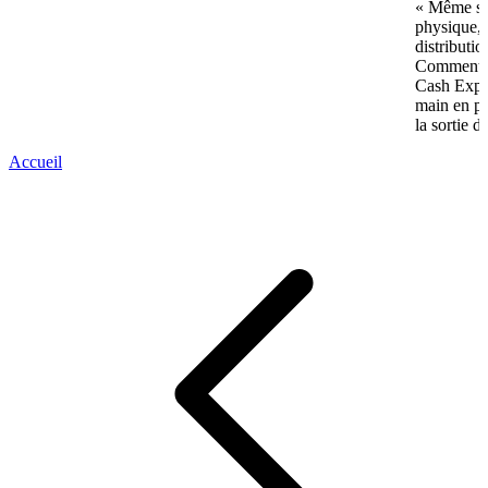
« Même si 
physique, 
distributi
Comment p
Cash Expre
main en pl
la sortie d
Accueil