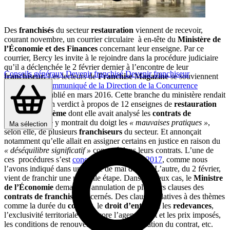
Des
franchisés
du secteur
restauration
viennent de recevoir,
courant novembre, un courrier circulaire à en-tête du
Ministère de
l’Économie et des Finances
concernant leur enseigne. Par ce
courrier, Bercy les invite à le rejoindre dans la procédure judiciaire
qu’il a déclenchée le 2 février dernier à l’encontre de leur
Conseils généraux
Devenir franchisé
Devenir franchiseur
franchiseur.
Les lecteurs de
Franchise Magazine
se souviennent
peut-être
du communiqué de la Direction de la Concurrence
(DGCCRF)
publié en mars 2016. Cette branche du ministère rendait
alors public son verdict à propos de 12 enseignes de
restauration
rapide
ou
à thème
dont elle avait analysé les
contrats de
franchise.
Elle y montrait du doigt les
« mauvaises pratiques »
,
Ma sélection
selon elle, de plusieurs
franchiseurs
du secteur. Et annonçait
notamment qu’elle allait en assigner certains en justice en raison du
« déséquilibre significatif »
constaté dans leurs contrats. L’une de
ces procédures s’est
concrétisée le 21 mars 2017
, comme nous
l’avons indiqué dans un article de mai dernier. L’autre, du 2 février,
vient de franchir une nouvelle étape. Dans les deux cas, le
Ministre
de l’Économie
demande l’annulation de plusieurs clauses des
contrats de franchise
concernés. Des clauses relatives à des thèmes
comme la durée du
contrat
, le
droit d’entrée
et les
redevances
,
l’exclusivité territoriale ou encore l’agencement et les prix imposés,
les conditions de renouvellement ou de résiliation du contrat, etc.