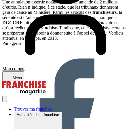
Une annulation assortie notamment d’une amende de 2 millions
d’euros. Rien n’indique, à ce stade, que les tribunaux donneront
gain de cause au Ministère. Parmi les avocats des
franchiseurs
, la
sérénité est d’ailleurs de mise. Reposant sur la conviction que la
DGCCRF
fait preuve d’une
« grande incompréhension
» de ce
qu’est réellement
la franchise.
Tandis que, côté
franchisés
, certains
se préparent avec espoir à donner suite à l’appel de Bercy. Verdicts
attendus, en principe, en 2018.
Partager sur :
Mon compte
Menu
Trouver ma franchise
Actualités de la franchise