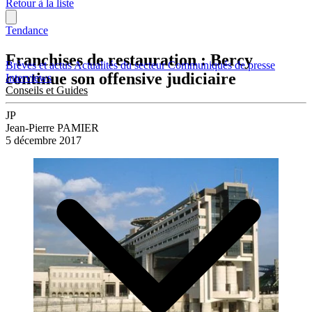
Retour à la liste
Tendance
Franchises de restauration : Bercy
Brèves et actus
Actualités du secteur
Communiqués de presse
continue son offensive judiciaire
Interviews
Conseils et Guides
JP
Jean-Pierre PAMIER
5 décembre 2017