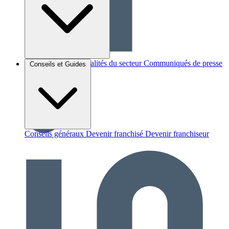
Brèves et actus
Actualités du secteur
Communiqués de presse
Conseils et Guides
Interviews
Conseils généraux
Devenir franchisé
Devenir franchiseur