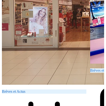
Brèves et 
Brèves et Actus