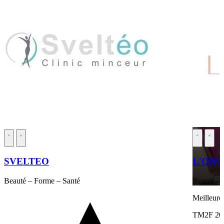
SVELTEO
L'ONG
Beauté – Forme – Santé
Beauté – 
Meilleure
TM2F 20