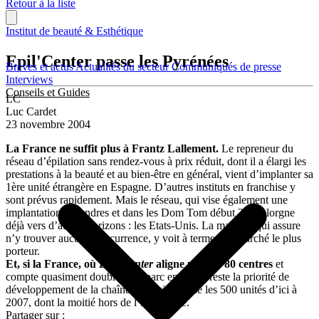
Retour à la liste
Institut de beauté & Esthétique
Epil'Center passe les Pyrénées
Brèves et actus
Actualités du secteur
Communiqués de presse
Interviews
Conseils et Guides
LC
Luc Cardet
23 novembre 2004
La France ne suffit plus à Frantz Lallement.
Le repreneur du
réseau d’épilation sans rendez-vous à prix réduit, dont il a élargi les
prestations à la beauté et au bien-être en général, vient d’implanter sa
1ère unité étrangère en Espagne. D’autres instituts en franchise y
sont prévus rapidement. Mais le réseau, qui vise également une
implantation à Londres et dans les Dom Tom début 2005, lorgne
déjà vers d’autres horizons : les Etats-Unis. La marque, qui assure
n’y trouver aucune concurrence, y voit à terme son marché le plus
porteur.
Et, si la France, où
Epil’Center
aligne plus de 80 centres
et
compte quasiment doubler son parc en 2005, reste la priorité de
développement de la chaîne, l’enseigne vise les 500 unités d’ici à
2007, dont la moitié hors de l’Hexagone.
Partager sur :