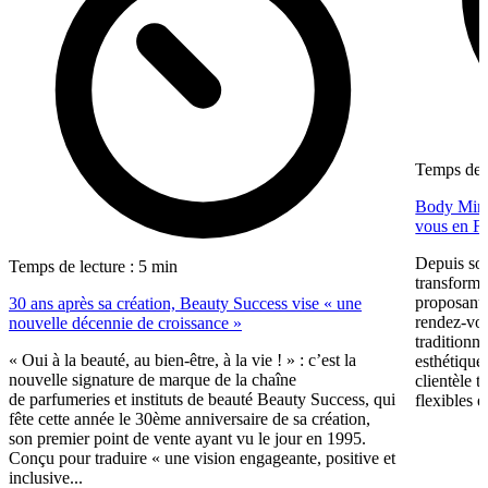
Temps de l
Body Minut
vous en F
Depuis so
Temps de lecture : 5 min
transformé
proposant 
30 ans après sa création, Beauty Success vise « une
rendez-vous
nouvelle décennie de croissance »
traditionne
« Oui à la beauté, au bien-être, à la vie ! » : c’est la
esthétique
nouvelle signature de marque de la chaîne
clientèle t
de parfumeries et instituts de beauté Beauty Success, qui
flexibles e
fête cette année le 30ème anniversaire de sa création,
son premier point de vente ayant vu le jour en 1995.
Conçu pour traduire « une vision engageante, positive et
inclusive...