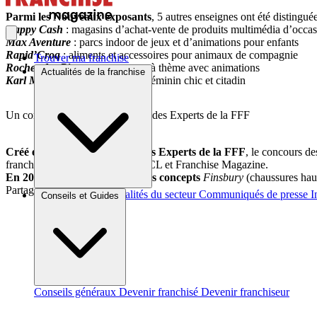
Parmi les Nouveaux exposants
, 5 autres enseignes ont été distinguée
Happy Cash
: magasins d’achat-vente de produits multimédia d’occa
Max Aventure
: parcs indoor de jeux et d’animations pour enfants
Rapid’Croq
: aliments et accessoires pour animaux de compagnie
Trouver ma franchise
Rocher des Pirates
: restaurants à thème avec animations
Actualités de la franchise
Karl Marc John
: prêt-à-porter féminin chic et citadin
Un concours créé par le Collège des Experts de la FFF
Créé en 2001 par le Collège des Experts de la FFF
, le concours de
franchise, le pôle franchise de LCL et Franchise Magazine.
En 2011, il avait récompensé les concepts
Finsbury
(chaussures ha
Partager sur :
Brèves et actus
Actualités du secteur
Communiqués de presse
I
Conseils et Guides
Conseils généraux
Devenir franchisé
Devenir franchiseur