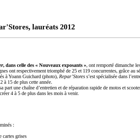
ar'Stores, lauréats 2012
er
,
dans celle des « Nouveaux exposants »
, ont remporté dimanche le
gnes ont respectivement triomphé de 25 et 119 concurrentes, grâce au sé
és à Yoann Guichard (photo),
Repar’Stores
s’est spécialisée dans l’entr
2 à 15 de plus cette année.
sa part une chaîne d’entretien et de réparation rapide de motos et scoote
réer 4 à 5 de plus dans les mois à venir.
minés :
 cartes grises