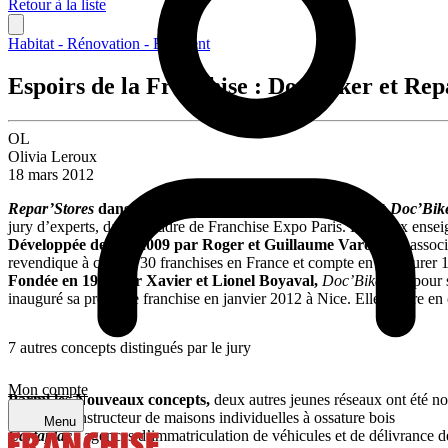
Retour à la liste
Habitat - Rénovation - Bâtiment
Espoirs de la Franchise : Doc'Biker et Rep
OL
Olivia Leroux
18 mars 2012
Repar’Stores
dans la catégorie « Nouveaux concepts » et
Doc’Bik
jury d’experts, dans le cadre de Franchise Expo Paris. Les deux ensei
Développée depuis 2009 par Roger et Guillaume Varobieff,
associ
revendique à ce jour 30 franchises en France et compte en inaugurer 1
Fondée en 1997 par Xavier et Lionel Boyaval,
Doc’Biker
est pour 
inauguré sa première franchise en janvier 2012 à Nice. Elle espère en c
7 autres concepts distingués par le jury
Mon compte
Parmi les Nouveaux concepts,
deux autres jeunes réseaux ont été no
Natilia
: constructeur de maisons individuelles à ossature bois
Menu
Cartaplac
: agences d’immatriculation de véhicules et de délivrance de