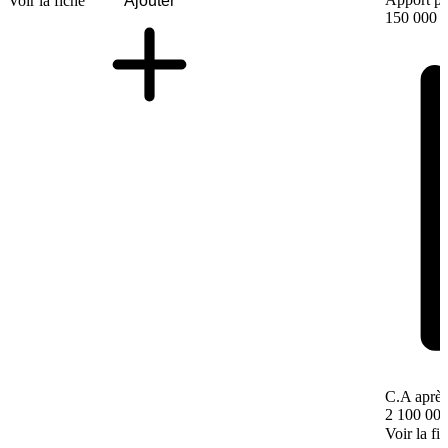
Voir la fiche
Ajouter
150 000 
C.A après
2 100 000
Voir la fi