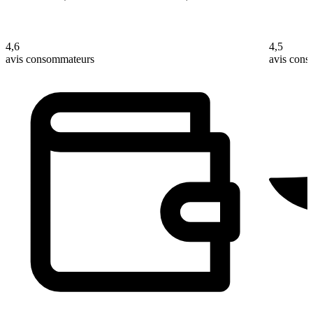
4,6
4,5
avis consommateurs
avis con