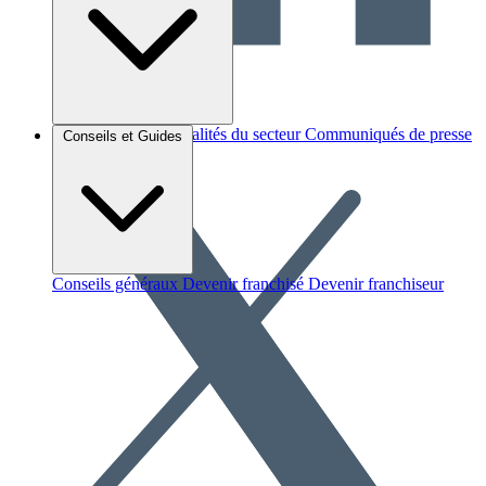
Brèves et actus
Actualités du secteur
Communiqués de presse
Conseils et Guides
Interviews
Conseils généraux
Devenir franchisé
Devenir franchiseur