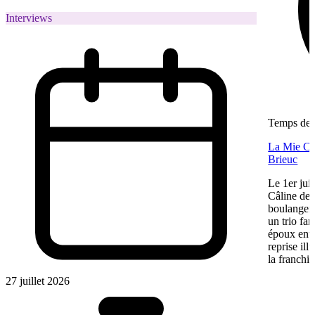
Interviews
Temps de l
La Mie Câl
Brieuc
Le 1er jui
Câline de 
boulangeri
un trio fa
époux entre
reprise ill
la franchis
27 juillet 2026