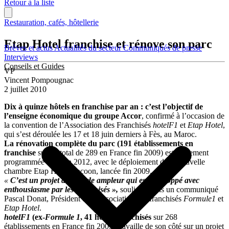
Retour à la liste
Restauration, cafés, hôtellerie
Etap Hotel franchise et rénove son parc
Brèves et actus
Actualités du secteur
Communiqués de presse
Interviews
Conseils et Guides
VP
Vincent Pompougnac
2 juillet 2010
Dix à quinze hôtels en franchise par an : c’est l’objectif de
l’enseigne économique du groupe Accor
, confirmé à l’occasion de
la convention de l’Association des Franchisés
hotelF1
et
Etap Hotel
,
qui s’est déroulée les 17 et 18 juin derniers à Fès, au Maroc.
La rénovation complète du parc (191 établissements en
franchise
sur un total de 289 en France fin 2009) est également
programmée d’ici fin 2012, avec le déploiement de la nouvelle
chambre Etap Hotel Cocoon, lancée fin 2009.
«
C’est un projet de grande ampleur qui est développé avec
enthousiasme par les franchisés »,
souligne dans un communiqué
Pascal Donat, Président de l’Association des franchisés
Formule1
et
Etap Hotel
.
hotelF1
(ex-
Formule 1
, 41 hôtels franchisés
sur 268
établissements en France fin 2009) travaille de son côté sur un projet