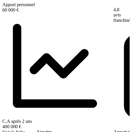
Apport personnel
4,8
60 000 €
avis
franchisé
C.A après 2 ans
400 000 €
Apport pe