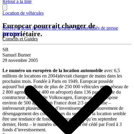
Retour à la liste
Location de véhicules
Europcar pourrait changer de
Brèves et actus
Actualités du secteur
Communiqués de presse
propriétaire.
Interviews
Conseils et Guides
SB
Samuel Burner
29 novembre 2005
Le numéro un européen de la location automobile
avec 6,5
millions de locations en 2004)devrait changer de mains dans les
prochains mois. Fondée à Paris en 1949, Europcar possède
aujourd’hui une flotte de plus de 250 000 véhicules et un réseau de
2 800 agences (dont 400 en aéroport) dans 136 pays. Filiale du
constructeur automobile Volkswagen, Europcar – qui dispose
environ de 500 agences en France dont 2/3 en franchise –
intéresserait plusieurs fonds d’investissement. Ce mouvement de
désengagement des constructeurs du secteur de la location semble
être une tendance de fond. Souvenons-nous qu’en septembre
dernier, Hertz – le numéro un mondial – a été cédé par Ford à 3
fonds d’investissement.