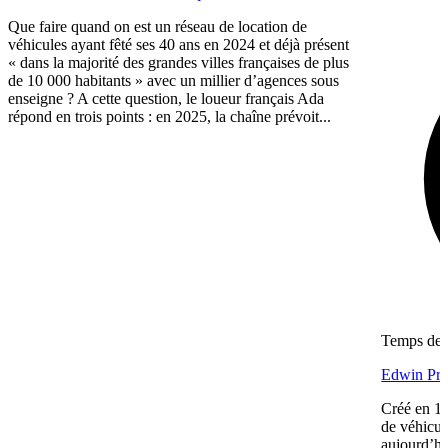
Que faire quand on est un réseau de location de
véhicules ayant fêté ses 40 ans en 2024 et déjà présent
« dans la majorité des grandes villes françaises de plus
de 10 000 habitants » avec un millier d’agences sous
enseigne ? A cette question, le loueur français Ada
répond en trois points : en 2025, la chaîne prévoit...
Temps de l
Edwin Prac
Créé en 19
de véhicul
aujourd’hu