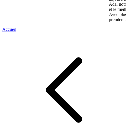
Ada, notre
et le meill
Avec plus 
premier...
Accueil