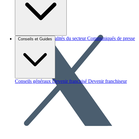
Brèves et actus
Actualités du secteur
Communiqués de presse
Conseils et Guides
Interviews
Conseils généraux
Devenir franchisé
Devenir franchiseur