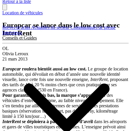
Retour à la liste
Location de véhicules
Europcar se lance dans le low cost avec
Brèves et actus
Actualités du secteur
Communiqués de presse
InterRent
Interviews
Conseils et Guides
OL
Olivia Leroux
21 mars 2013
Europcar
roulera bientôt aussi au low cost.
Le groupe de location
automobile, qui dévoilait en début d’année une nouvelle identité
visuelle, lance cette fois une nouvelle enseigne,
InterRent
, proposant
des tarifs de 15 à 20 % moins chers que ceux pratiqués par ses
agences classiques (530 en France).
Pour garantir ces prix bas, la marque s’appuiera
sur des
véhicules d’entrée de gamme, au faible niveau d’équipement. Elle
s’en tiendra par ailleurs, en termes de services, à des prestations
basiques (réservation sur Internet, pas de one-way, kilométrage
limité à 150 km/jour…)
InterRent
se déploiera à partir du mois d’avril
dans les aéroports
et gares de villes touristiques européennes. L’enseigne prévoit ainsi