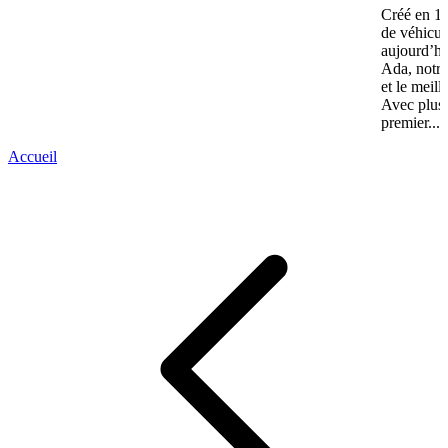
Créé en 19
de véhicul
aujourd’hu
Ada, notre
et le meill
Avec plus 
premier...
Accueil