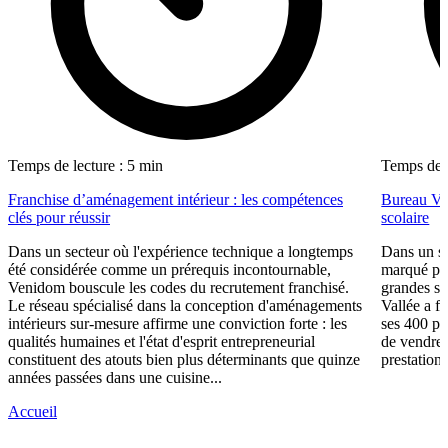
Temps de lecture : 5 min
Temps de l
Franchise d’aménagement intérieur : les compétences
Bureau Val
clés pour réussir
scolaire
Dans un secteur où l'expérience technique a longtemps
Dans un se
été considérée comme un prérequis incontournable,
marqué par
Venidom bouscule les codes du recrutement franchisé.
grandes su
Le réseau spécialisé dans la conception d'aménagements
Vallée a fa
intérieurs sur-mesure affirme une conviction forte : les
ses 400 po
qualités humaines et l'état d'esprit entrepreneurial
de vendre 
constituent des atouts bien plus déterminants que quinze
prestations
années passées dans une cuisine...
Accueil