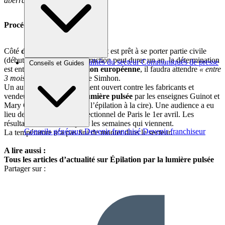
aberration réglementaire.
«
Procédures en cours
Côté
dermatologues
, le syndicat est prêt à se porter partie civile
(début mai). Même si l’instruction peut durer un an, la détermination
Brèves et actus
Actualités du secteur
Communiqués de presse
Conseils et Guides
est entière. Côté
Commission européenne
, il faudra attendre
« entre
Interviews
3 mois et un an
« ,
selon Me Simhon.
Un autre front a été également ouvert contre les fabricants et
vendeurs de
machines à lumière pulsée
par les enseignes Guinot et
Mary Cohr (spécialistes de l’épilation à la cire). Une audience a eu
lieu devant le tribunal correctionnel de Paris le 1er avril. Les
résultats sont attendus pour les semaines qui viennent.
Conseils généraux
Devenir franchisé
Devenir franchiseur
La température n’a pas fini de monter dans le secteur.
A lire aussi :
Tous les articles d’actualité sur Épilation par la lumière pulsée
Partager sur :