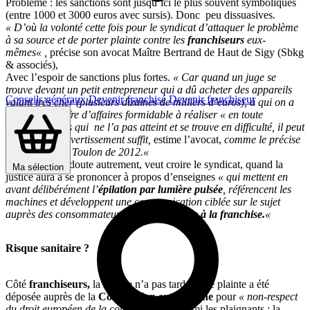
Problème : les sanctions sont jusqu’ici le plus souvent symboliques
(entre 1000 et 3000 euros avec sursis). Donc peu dissuasives.
« D’où la volonté cette fois pour le syndicat d’attaquer le problème
à sa source et de porter plainte contre les
franchiseurs
eux-
mêmes
« ,
précise son avocat Maître Bertrand de Haut de Sigy (Sbkg
& associés),
Avec l’espoir de sanctions plus fortes.
« Car quand un juge se
trouve devant un petit entrepreneur qui a dû acheter des appareils
Conseils généraux
Devenir franchisé
Devenir franchiseur
valant très cher (plusieurs dizaines de milliers d’euros), à qui on a
promis un chiffre d’affaires formidable à réaliser
« en toute
légalité
« , mais qui ne l’a pas atteint et se trouve en difficulté, il peut
se dire qu’un avertissement suffit,
estime l’avocat,
comme le précise
le jugement de Toulon de 2012.
«
Il en sera sans doute autrement, veut croire le syndicat, quand la
Ma sélection
justice aura à se prononcer à propos d’enseignes
« qui mettent en
avant délibérément l’
épilation par lumière pulsée
, référencent les
machines et développent une communication ciblée sur le sujet
auprès des consommateurs et des
candidats à la franchise.
«
Risque sanitaire ?
Côté
franchiseurs,
la riposte n’a pas tardé. Une plainte a été
déposée auprès de la
Commission européenne
pour
« non-respect
du droit européen de la concurrence
«
. Parmi les plaignants : la