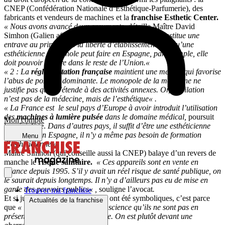
CNEP (Confédération Nationale d’Esthétique-Parfumerie), des
fabricants et vendeurs de machines et la
franchise Esthetic Center.
« Nous avons avancé deux arguments
, détaille Maître David
Simhon (Galien affaires) :
« 1 :L’arrêté de 1962 constitue une
entrave au principe de la liberté d’établissement. Ce qu’une
esthéticienne espagnole peut faire en Espagne, par exemple, elle
doit pouvoir le faire dans le reste de l’Union.
«
« 2 : La
réglementation française
maintient une mesure qui favorise
l’abus de position dominante. Le monopole de la médecine ne
justifie pas qu’il s’étende à des activités annexes. Or, l’épilation
n’est pas de la médecine, mais de l’esthétique
« .
« La France est le seul pays d’Europe à avoir introduit l’utilisation
des
machines à lumière pulsée
dans le domaine médical,
poursuit
Mon compte
le spécialiste.
Dans d’autres pays, il suffit d’être une esthéticienne
diplômée. En Espagne, il n’y a même pas besoin de formation
Menu
d’esthéticienne.
«
Maître Simhon (qui conseille aussi la CNEP) balaye d’un revers de
manche le
risque sanitaire.
« Ces appareils sont en vente en
France depuis 1995. S’il y avait un réel risque de santé publique, on
le saurait depuis longtemps. Il n’y a d’ailleurs pas eu de mise en
garde des pouvoirs publics
« ,
souligne l’avocat
.
Trouver ma franchise
Et si jusqu’ici les condamnations ont été symboliques, c’est parce
Actualités de la franchise
que
« les magistrats ont bien conscience qu’ils ne sont pas en
présence d’une vraie délinquance. On est plutôt devant une