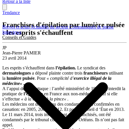
Retour à la liste
Tendance
Franchises d'épilation par lumière pulsée
Brèves et actus
Actualités du secteur
Communiqués de presse
: les esprits s'échauffent
Interviews
Conseils et Guides
JP
Jean-Pierre PAMIER
23 avril 2014
Les esprits s’échauffent dans
l’épilation.
Le syndicat des
dermatologues
a déposé plainte contre trois
franchiseurs
utilisant
la
lumière pulsée
. Pour
« complicité d’
exercice illégal de la
médecine
«
.
A l’appui de cette attaque : l’arrêté ministériel de 1962 qui interdit la
pratique de
l’épilation
en France aux non-médecins, sauf si elle
s’effectue
« à la cire ou à la pince
« .
Les médecins ont déjà obtenu des condamnations, confirmées en
cassation: en 2005, 2008 et 2012. Et par le Conseil d ‘État en 2013.
Le 11 mars 2014, trois instituts dont deux franchisés, ont été
condamnés par le tribunal correctionnel d’Orléans. Ils n’ont pas fait
appel.