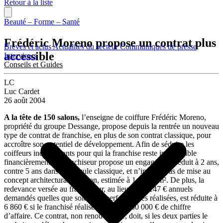
Retour à la liste
Beauté – Forme – Santé
Frédéric Moreno propose un contrat plus
Brèves et actus
Actualités du secteur
Communiqués de presse
accessible
Interviews
Conseils et Guides
LC
Luc Cardet
26 août 2004
A la tête de 150 salons,
l’enseigne de coiffure Frédéric Moreno,
propriété du groupe Dessange, propose depuis la rentrée un nouveau
type de contrat de franchise, en plus de son contrat classique, pour
accroître son potentiel de développement. Afin de séduire les
coiffeurs indépendants pour qui la franchise reste inaccessible
financièrement, le franchiseur propose un engagement réduit à 2 ans,
contre 5 ans dans la formule classique, et n’impose pas de mise au
concept architectural du salon, estimée à 1 000 €/m². De plus, la
redevance versée au franchiseur, au lieu des 9 147 € annuels
demandés quelles que soient les performances réalisées, est réduite à
6 860 € si le franchisé réalise moins de 150 000 € de chiffre
d’affaire. Ce contrat, non renouvelable, doit, si les deux parties le