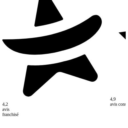
4,9
4,2
avis con
avis
franchisé