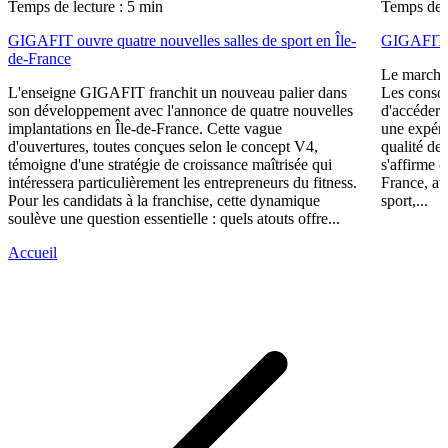
Temps de lecture : 5 min
Temps de l
GIGAFIT ouvre quatre nouvelles salles de sport en Île-
GIGAFIT r
de-France
Le marché 
L'enseigne GIGAFIT franchit un nouveau palier dans
Les consom
son développement avec l'annonce de quatre nouvelles
d'accéder 
implantations en Île-de-France. Cette vague
une expéri
d'ouvertures, toutes conçues selon le concept V4,
qualité de
témoigne d'une stratégie de croissance maîtrisée qui
s'affirme 
intéressera particulièrement les entrepreneurs du fitness.
France, av
Pour les candidats à la franchise, cette dynamique
sport,...
soulève une question essentielle : quels atouts offre...
Accueil