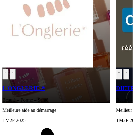
L'ONGLERIE ®
DIETP
Beauté – Forme – Santé
Beauté – 
Meilleure aide au démarrage
Meilleur 
TM2F 2025
TM2F 20