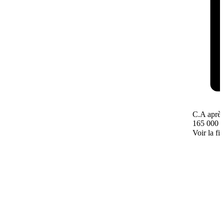
C.A après
165 000 
Voir la fi