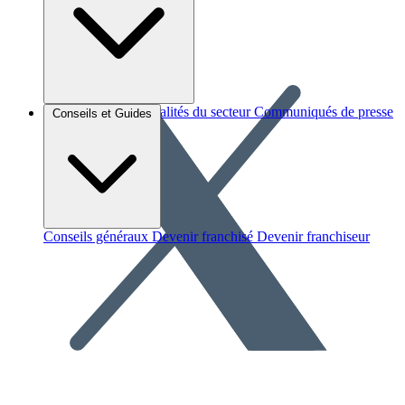
Brèves et actus
Actualités du secteur
Communiqués de presse
Conseils et Guides
Interviews
Conseils généraux
Devenir franchisé
Devenir franchiseur