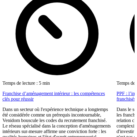
Temps de lecture : 5 min
Temps de l
Franchise d’aménagement intérieur : les compétences
PPF : l’in
clés pour réussir
franchisés
Dans un secteur où l'expérience technique a longtemps
Dans le se
été considérée comme un prérequis incontournable,
les franch
Venidom bouscule les codes du recrutement franchisé.
relation cl
Le réseau spécialisé dans la conception d'aménagements
complexité
intérieurs sur-mesure affirme une conviction forte : les
d'investir 
qualités humaines et l'état d'esprit entrepreneurial
n'est pas 