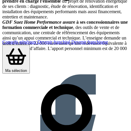
prendre en charge l’ensemble
du projet de rénovation énergétique
de ses clients : diagnostic, étude de rénovation, identification et
installation des équipements performants mais aussi financement,
entretien et maintenance.
GDF Suez Home Performance
assure à ses concessionnaires une
formation commerciale et technique
, des outils de vente et de
communication, une centrale de référencement des équipements
ainsi qu’un appui commercial et technique. L’enseigne demande un
Conseils généraux
Devenir franchisé
Devenir franchiseur
droit d’entrée de 22 000 euros ainsi qu’une redevance équivalente à
3 % du chiffre d’affaire. L’apport personnel minimum est de 20 000
euros.
Partager sur :
Ma sélection