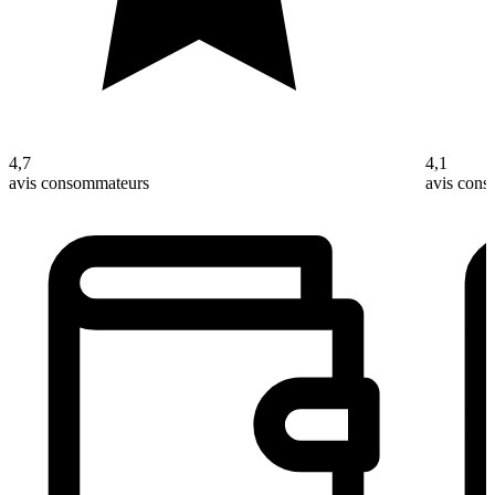
4,7
4,1
avis consommateurs
avis con