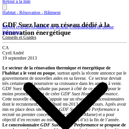
Retour à la liste
Habitat - Rénovation - Bâtiment
GDF Suez lance un réseau dédié à la
Brèves et actus
Actualités du secteur
Communiqués de presse
rénovation énergétique
Interviews
Conseils et Guides
CA
Cyril André
19 septembre 2013
Le secteur de la rénovation thermique et énergétique de
l’habitat a le vent en poupe
, surtout après la récente annonce par le
gouvernement de nouvelles aides en sa faveur. Ce secteur devrait
très certainement poursuivre sa croissance dans les années à venir.
GDF Suez qui ne souhaite pas passer à côté de ce marché pour le
moins prometteur vient de créer
GDF Suez Home Performance
.
Cette nouvelle enseigne s’appuie sur un réseau de concessionnaires
dont le recrutement, qui a débuté mi-2013, est en cours. Après avoir
mis en place deux sites pilotes,
GDF Suez Home Performance
a
recruté un premier concessionnaire (Seine-et-Marne) et a pour
objectif d’en recruter au minimum 5 autres d’ici la fin de l’année.
Le concessionnaire
GDF Suez Home Performance
se propose de