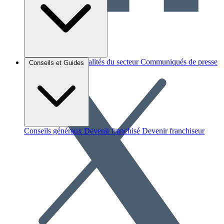
Brèves et actus
Actualités du secteur
Communiqués de presse
Conseils et Guides
Interviews
Conseils généraux
Devenir franchisé
Devenir franchiseur