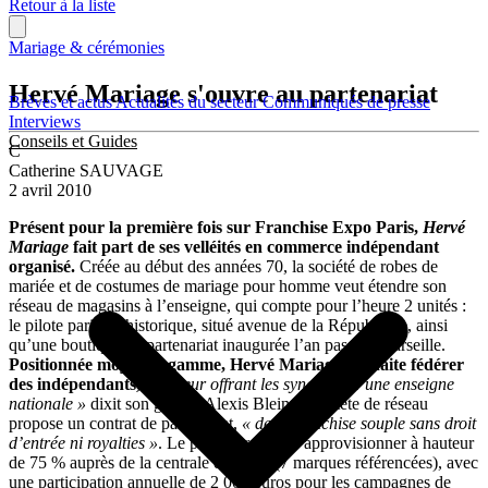
Retour à la liste
Mariage & cérémonies
Hervé Mariage s'ouvre au partenariat
Brèves et actus
Actualités du secteur
Communiqués de presse
Interviews
Conseils et Guides
C
Catherine SAUVAGE
2 avril 2010
Présent pour la première fois sur Franchise Expo Paris,
Hervé
Mariage
fait part de ses velléités en commerce indépendant
organisé.
Créée au début des années 70, la société de robes de
mariée et de costumes de mariage pour homme veut étendre son
réseau de magasins à l’enseigne, qui compte pour l’heure 2 unités :
le pilote parisien historique, situé avenue de la République, ainsi
qu’une boutique en partenariat inaugurée l’an passé à Marseille.
Positionnée moyenne gamme, Hervé Mariage souhaite fédérer
des indépendants,
« en leur offrant les synergies d’une enseigne
nationale »
dixit son gérant, Alexis Bleines. La tête de réseau
propose un contrat de partenariat,
« de la franchise souple sans droit
d’entrée ni royalties »
. Le partenaire doit s’approvisionner à hauteur
de 75 % auprès de la centrale d’achats (7 marques référencées), avec
une participation annuelle de 2 000 euros pour les campagnes de