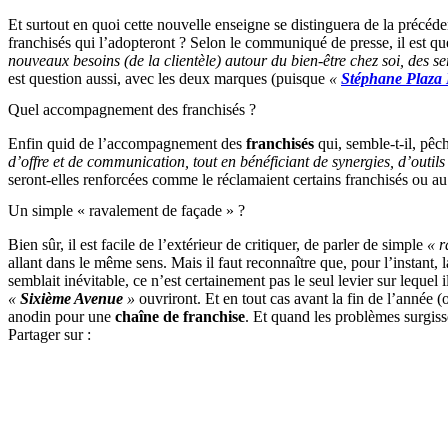
Et surtout en quoi cette nouvelle enseigne se distinguera de la précéd
franchisés qui l’adopteront ? Selon le communiqué de presse, il est q
nouveaux besoins (de la clientèle) autour du bien-être chez soi, des serv
est question aussi, avec les deux marques (puisque
«
Stéphane Plaza 
Quel accompagnement des franchisés ?
Enfin quid de l’accompagnement des
franchisés
qui, semble-t-il, pêc
d’offre et de communication, tout en bénéficiant de synergies, d’out
seront-elles renforcées comme le réclamaient certains franchisés ou au
Un simple « ravalement de façade » ?
Bien sûr, il est facile de l’extérieur de critiquer, de parler de simple
« r
allant dans le même sens. Mais il faut reconnaître que, pour l’instant,
semblait inévitable, ce n’est certainement pas le seul levier sur leque
«
Sixième Avenue
»
ouvriront. Et en tout cas avant la fin de l’année 
anodin pour une
chaîne de franchise
. Et quand les problèmes surgisse
Partager sur :