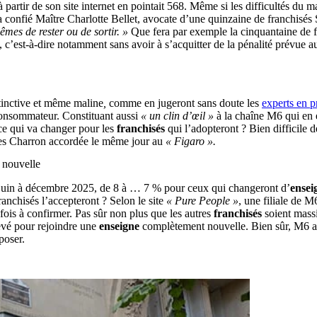
partir de son site internet en pointait 568. Même si les difficultés du m
’a confié Maître Charlotte Bellet, avocate d’une quinzaine de franchisés
mes de rester ou de sortir. »
Que fera par exemple la cinquantaine de fr
, c’est-à-dire notamment sans avoir à s’acquitter de la pénalité prévue au
tinctive et même maline
,
comme en jugeront sans doute les
experts en pr
u consommateur. Constituant aussi
« un clin d’œil »
à la chaîne M6 qui en es
-ce qui va changer pour les
franchisés
qui l’adopteront ? Bien difficile 
illes Charron accordée le même jour au
« Figaro ».
 nouvelle
de juin à décembre 2025, de 8 à … 7 % pour ceux qui changeront d’
ensei
nchisés l’accepteront ? Selon le site
« Pure People »
, une filiale de M
fois à confirmer. Pas sûr non plus que les autres
franchisés
soient massi
levé pour rejoindre une
enseigne
complètement nouvelle. Bien sûr, M6 a
poser.