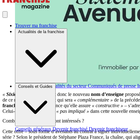
Trouver ma franchise
Actualités de la franchise
Brèves et actus
Actualités du secteur
Communiqués de presse
I
Conseils et Guides
«
Sixième Avenue
»
, tel est donc le nouveau
nom d’enseigne
proposé
de ce mois de mai 2025. Et qui sera
« complémentaire »
de la précéde
franchisés
dans une ambiance qu’elle assure
« constructive »
– s’adre
Celui-ci ne serait d’ailleurs
« pas impliqué »
dans cette nouvelle ensei
Combien de franchisés seront intéressés ?
Conseils généraux
Devenir franchisé
Devenir franchiseur
Cette offre – sous forme d’avenants au contrat à signer individuelleme
série ? Selon le président de Stéphane Plaza France, la chaîne, qui alig