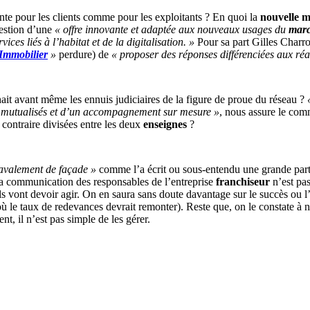
ente pour les clients comme pour les exploitants ? En quoi la
nouvelle 
uestion d’une
« offre innovante et adaptée aux nouveaux usages du
marc
ices liés à l’habitat et de la digitalisation. »
Pour sa part Gilles Char
Immobilier
»
perdure) de
« proposer des réponses différenciées aux réal
hait avant même les ennuis judiciaires de la figure de proue du réseau ?
ils mutualisés et d’un accompagnement sur mesure »
, nous assure le co
 contraire divisées entre les deux
enseignes
?
avalement de façade »
comme l’a écrit ou sous-entendu une grande parti
 la communication des responsables de l’entreprise
franchiseur
n’est pa
l ils vont devoir agir. On en saura sans doute davantage sur le succès ou
(où le taux de redevances devrait remonter). Reste que, on le constate à 
nt, il n’est pas simple de les gérer.