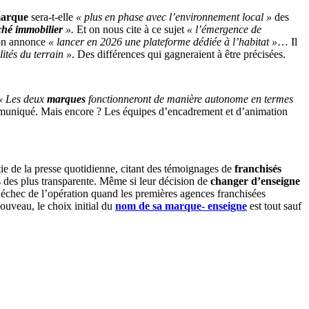
marque
sera-t-elle
« plus en phase avec l’environnement local »
des
hé immobilier
».
Et on nous cite à ce sujet
« l’émergence de
ron annonce
« lancer en 2026 une plateforme dédiée à l’habitat »
… Il
ités du terrain »
. Des différences qui gagneraient à être précisées.
« Les deux
marques
fonctionneront de manière autonome en termes
mmuniqué. Mais encore ? Les équipes d’encadrement et d’animation
e de la presse quotidienne, citant des témoignages de
franchisés
s des plus transparente. Même si leur décision de
changer d’enseigne
 l’échec de l’opération quand les premières agences franchisées
nouveau, le choix initial du
nom de sa marque- enseigne
est tout sauf