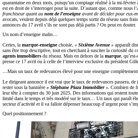
quarantaine en deux mois, puisqu’un comptage réalisé à la mi-février à 
est en droit de s’interroger pour la suite. D’autant que, comme nous l
franchiseur quant au
nom de l’enseigne
avant de décider pour eux-mê
avocats, veulent depuis déjà quelques temps sortir du réseau sans frais
annonces du 17 avril s’ils ne sont pas déjà partis ? On peut en douter.
Un nom d’enseigne malin…
Certes, la
marque-enseigne
choisie,
«
Sixième Avenue
»
apparaît dis
sans être trop descriptive, tout en cherchant à susciter la curiosité d
agents immobiliers
du réseau. Mais en dehors de la
marque
, qu’est
presse ce 17 avril ou à celle de l’interview exclusive du président G
…Mais un taux de redevances élevé pour une enseigne complètement
Le dirigeant annonce il est vrai que le taux de redevances passera, 
rester sous la bannière
« Stéphane Plaza Immobilier
».
Combien de fra
leur tête à compter du 30 juin 2025. Des informations qui restent toute
limité dans le temps et très modéré sur le taux… Un taux qui paraît é
secteur d’activité et il va falloir dépenser beaucoup d’argent pour s’im
Quel positionnement ?