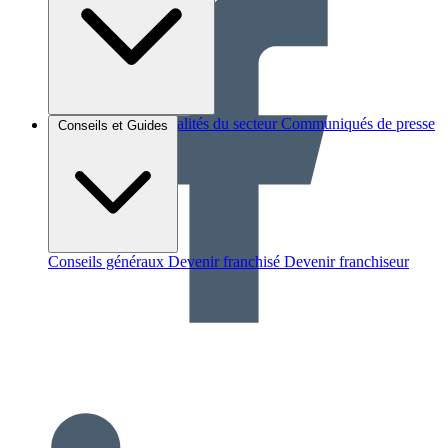
Brèves et actus
Actualités du secteur
Communiqués de presse
Conseils et Guides
Interviews
Conseils généraux
Devenir franchisé
Devenir franchiseur