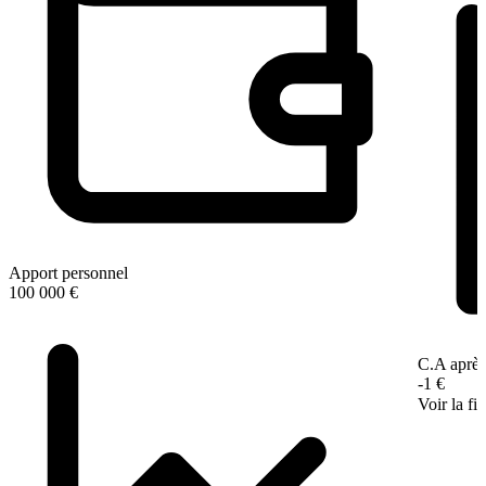
Apport personnel
100 000 €
C.A après
-1 €
Voir la fi