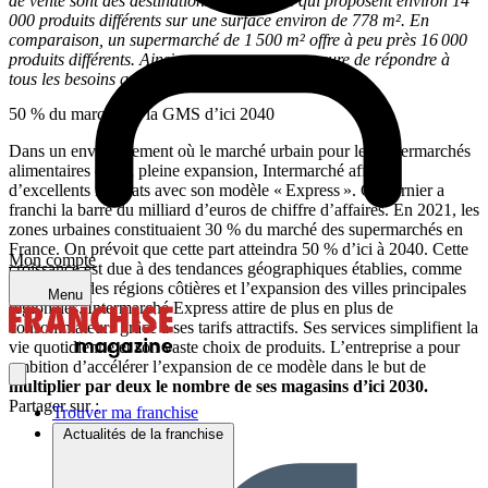
de vente sont des destinations privilégiées qui proposent environ 14
000 produits différents sur une surface environ de 778 m². En
comparaison, un supermarché de 1 500 m² offre à peu près 16 000
produits différents. Ainsi, nous sommes en mesure de répondre à
tous les besoins quotidiens de nos clients. »
50 % du marché de la GMS d’ici 2040
Dans un environnement où le marché urbain pour les supermarchés
alimentaires est en pleine expansion, Intermarché affiche
d’excellents résultats avec son modèle « Express ». Ce dernier a
franchi la barre du milliard d’euros de chiffre d’affaires. En 2021, les
zones urbaines constituaient 30 % du marché des supermarchés en
France. On prévoit que cette part atteindra 50 % d’ici à 2040. Cette
Mon compte
croissance est due à des tendances géographiques établies, comme
l’attraction des régions côtières et l’expansion des villes principales
Menu
régionales. Intermarché Express attire de plus en plus de
consommateurs grâce à ses tarifs attractifs. Ses services simplifient la
vie quotidienne et son vaste choix de produits. L’entreprise a pour
ambition d’accélérer l’expansion de ce modèle dans le but de
multiplier par deux le nombre de ses magasins d’ici 2030.
Partager sur :
Trouver ma franchise
Actualités de la franchise