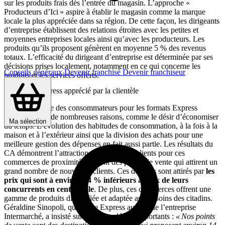
sur les produits frais dès l’entrée du magasin. L’approche «
Producteurs d’Ici » aspire à établir le magasin comme la marque
locale la plus appréciée dans sa région. De cette façon, les dirigeants
d’entreprise établissent des relations étroites avec les petites et
moyennes entreprises locales ainsi qu’avec les producteurs. Les
produits qu’ils proposent génèrent en moyenne 5 % des revenus
totaux. L’efficacité du dirigeant d’entreprise est déterminée par ses
décisions prises localement, notamment en ce qui concerne les
Conseils généraux
Devenir franchisé
Devenir franchiseur
produits et les services offerts.
Le format Express apprécié par la clientèle
L’enthousiasme des consommateurs pour les formats Express
s’explique par de nombreuses raisons, comme le désir d’économiser
Ma sélection
du temps. L’évolution des habitudes de consommation, à la fois à la
maison et à l’extérieur ainsi que la division des achats pour une
meilleure gestion des dépenses en fait aussi partie. Les résultats du
CA démontrent l’attraction croissante des clients pour ces
commerces de proximité. Ce sont des points de vente qui attirent un
grand nombre de nouveaux clients. Ces derniers sont attirés par
les
prix qui sont à environ 14 % inférieurs à ceux de leurs
concurrents en centre-ville
. De plus, ces commerces offrent une
gamme de produits diversifiée et adaptée aux besoins des citadins.
Géraldine Sinopoli, qui dirige Express au sein de l’entreprise
Intermarché, a insisté sur quelques détails importants :
« Nos points