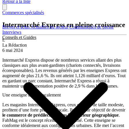
Retour à la liste
Commerces spécialisés
Intermarché Express en pleine croissance
Brèves et actus
Actualités du secteur
Communiqués de presse
Interviews
Conseils et Guides
L
La Rédaction
6 mai 2024
Intermarché Express dispose de nombreux services allant des plus
classiques aux plus avant-gardistes (chariots connectés, livraisons
écoresponsables). Les revenus générés par les enseignes Express ont
augmenté de plus 21,6 %. Ils ont atteint 1,126 milliard d’euros. Tout
en gardant un parc constant, Intermarché Express a réussi à
maintenir une augmentation positive de 2,9 % dans les volumes.
Une enseigne ancrée localement
Les magasins Intermarché Express, ceux qui sont de taille modeste,
profitent d’une forte présence locale. Ils ont pour objectif de devenir
le commerce de prédilection dans leur secteur géographique
.
FabMag est le concept récent d’Intermarché. Cette enseigne se
conforme idéalement aux configurations urbaines. Elle met l’accent