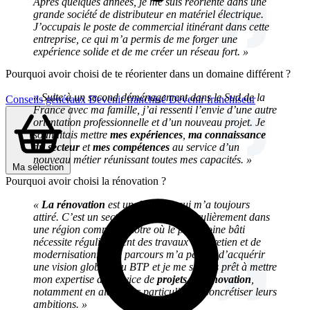
Après quelques années, je me suis réorienté dans une
grande société de distributeur en matériel électrique.
J’occupais le poste de commercial itinérant dans cette
entreprise, ce qui m’a permis de me forger une
expérience solide et de me créer un réseau fort. »
Pourquoi avoir choisi de te réorienter dans un domaine différent ?
« Suite à un second déménagement dans le Sud de la
Conseils généraux
Devenir franchisé
Devenir franchiseur
France avec ma famille, j’ai ressenti l’envie d’une autre
orientation professionnelle et d’un nouveau projet. Je
souhaitais mettre
mes expériences
,
ma connaissance
du secteur
et
mes compétences
au service d’un
nouveau métier réunissant toutes mes capacités. »
Ma sélection
Pourquoi avoir choisi la rénovation ?
«
La rénovation
est un domaine qui m’a toujours
attiré. C’est un secteur en essor, particulièrement dans
une région comme la nôtre où le patrimoine bâti
nécessite régulièrement des travaux d’entretien et de
modernisation. Mon parcours m’a permis d’acquérir
une vision globale du BTP et je me sentais prêt à mettre
mon expertise au service de
projets de rénovation
,
notamment en aidant les particuliers à concrétiser leurs
ambitions. »