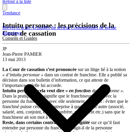
Retour à la liste
Tendance
Intuitu personae : les précisions de la
Brèves et actus
Actualités du secteur
Communiqués de presse
Cour de cassation
Interviews
Conseils et Guides
JP
Jean-Pierre PAMIER
13 mai 2013
La Cour de cassation s’est prononcée
sur un litige lié à la notion
« d’intuitu personae »
dans un contrat de franchise. Elle a publié sa
décision dans son bulletin d’information, ce qui atteste de
l’importance qu’elle lui accorde.
Intuitu personae, cela veut dire «
en fonction
de la personne »
.
Dans la pratique, cela signifie que le franchiseur signe avec la
personne du franchisé et avec elle seulement. Objectif : éviter que le
franchisé puisse céder son entreprise à quelqu’un d’autre (associé,
salarié, ami, conjoint, enfant, confrère, concurrent etc.) sans que le
franchiseur ait son mot à dire.
Reste, dans certains contrats, une ambigüité
sur ce qu’il faut
entendre par personne du franchisé. S’agit-il de la personne