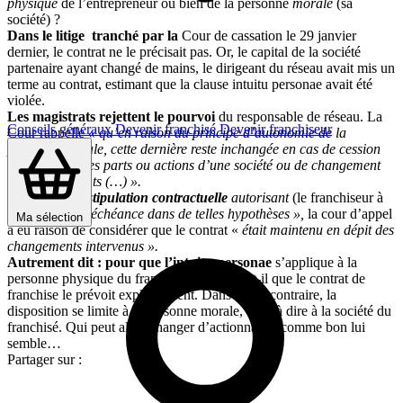
physique
de l’entrepreneur ou bien de la personne
morale
(sa
société) ?
Dans le litige tranché par la
Cour de cassation le 29 janvier
dernier, le contrat ne le précisait pas. Or, le capital de la société
partenaire ayant changé de mains, le dirigeant du réseau avait mis un
terme au contrat, estimant que la clause intuitu personae avait été
violée.
Les magistrats rejettent le pourvoi
du responsable de réseau. La
Conseils généraux
Devenir franchisé
Devenir franchiseur
Cour rappelle
« qu’en raison du principe d’autonomie de la
personne morale, cette dernière reste inchangée en cas de cession
de la totalité des parts ou actions d’une société ou de changement
de ses dirigeants (…) ».
Donc, sans
« stipulation contractuelle
autorisant
(le franchiseur à
rompre)
avant échéance dans de telles hypothèses »,
la cour d’appel
Ma sélection
a eu raison de considérer que le contrat «
était maintenu en dépit des
changements intervenus ».
Autrement dit : pour que l’intuitu personae
s’applique à la
personne physique du franchisé, encore faut-il que le contrat de
franchise le prévoit explicitement. Dans le cas contraire, la
disposition se limite à la personne morale, c’est à dire à la société du
franchisé. Qui peut alors changer d’actionnaires comme bon lui
semble…
Partager sur :