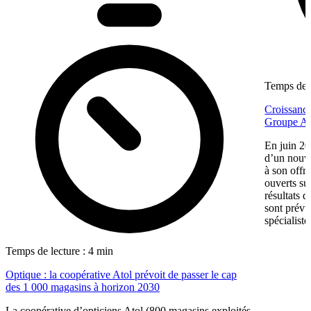
Temps de l
Croissance
Groupe Af
En juin 20
d’un nouv
à son offr
ouverts su
résultats d
sont prévu
spécialiste
Temps de lecture : 4 min
Optique : la coopérative Atol prévoit de passer le cap
des 1 000 magasins à horizon 2030
La coopérative d’opticiens Atol (800 magasins exploités