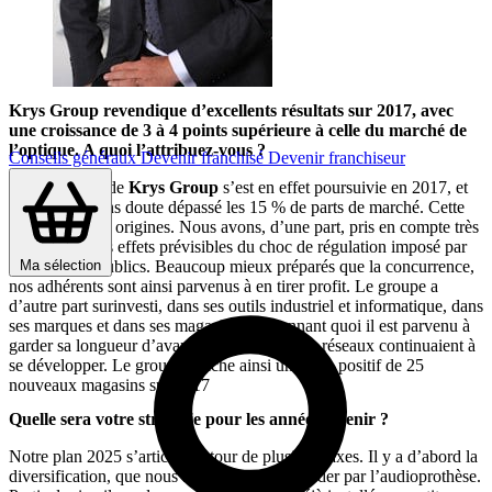
Krys Group revendique d’excellents résultats sur 2017, avec
une croissance de 3 à 4 points supérieure à celle du marché de
l’optique. A quoi l’attribuez-vous ?
Conseils généraux
Devenir franchisé
Devenir franchiseur
La croissance de
Krys Group
s’est en effet poursuivie en 2017, et
nous avons sans doute dépassé les 15 % de parts de marché. Cette
réussite a deux origines. Nous avons, d’une part, pris en compte très
rapidement des effets prévisibles du choc de régulation imposé par
Ma sélection
les pouvoirs publics. Beaucoup mieux préparés que la concurrence,
nos adhérents sont ainsi parvenus à en tirer profit. Le groupe a
d’autre part surinvesti, dans ses outils industriel et informatique, dans
ses marques et dans ses magasins. Moyennant quoi il est parvenu à
garder sa longueur d’avance. Tandis que nos réseaux continuaient à
se développer. Le groupe affiche ainsi un solde positif de 25
nouveaux magasins sur 2017
Quelle sera votre stratégie pour les années à venir ?
Notre plan 2025 s’articule autour de plusieurs axes. Il y a d’abord la
diversification, que nous avons choisi d’aborder par l’audioprothèse.