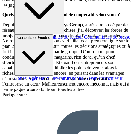
les juge ADN-compatibles.
Quels sont les avantages du modèle coopératif selon vous ?
Depuis cinq ans que je dirige
Krys Group
, après être passé par des
réseaux succursalistes et des franchises, j’ai découvert les forces du
modèle coopératif
. L’actionnaire client, d’abord, est un moteur.
Brèves et actus
Actualités du secteur
Communiqués de presse
Conseils et Guides
Notre conseil d’administration est d’ailleurs en première ligne sur le
Interviews
plan 2025. Et globalement sur toutes les décisions stratégiques ou à
fort impact financier prises par le groupe. D’autre part, pour
conduire de petites équipes magasins, rien de tel qu’un
chef
d’entreprise indépendant
. Et quand ces entrepreneurs sont
capables d’investir et de multiplier les points de vente, alors la
richesse du modèle grandit encore, en puisant dans les avantages
Conseils généraux
Devenir franchisé
Devenir franchiseur
d’un succursalisme décentralisé. Le
système coopératif
à
l’entreprise au cœur. Malheureusement encore méconnu, mais qui à
terme gagnera sans doute sur tous les autres.
Partager sur :