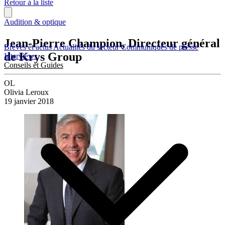
Retour à la liste
Audition & optique
Jean-Pierre Champion, Directeur général
Brèves et actus
Actualités du secteur
Communiqués de presse
de Krys Group
Interviews
Conseils et Guides
OL
Olivia Leroux
19 janvier 2018