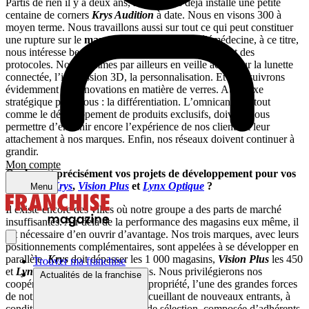
Partis de rien il y a deux ans, nous avons déjà installé une petite
centaine de corners
Krys Audition
à date. Nous en visons 300 à
moyen terme. Nous travaillons aussi sur tout ce qui peut constituer
une rupture sur le
marché de l’optique
. La télémédecine, à ce titre,
nous intéresse beaucoup, et nous testons actuellement des
protocoles. Nous sommes par ailleurs en veille active sur la lunette
connectée, l’impression 3D, la personnalisation. Et poursuivrons
évidemment les innovations en matière de verres. Autre axe
stratégique pour nous : la différentiation. L’omnicanalité, tout
comme le développement de produits exclusifs, doivent nous
permettre d’enrichir encore l’expérience de nos clients et leur
attachement à nos marques. Enfin, nos réseaux doivent continuer à
grandir.
Mon compte
Quels sont précisément vos projets de développement pour vos
enseignes
Krys
,
Vision Plus
et
Lynx Optique
?
Menu
Il existe encore des villes où notre groupe a des parts de marché
insuffisantes. Au-delà de la performance des magasins eux même, il
est nécessaire d’en ouvrir d’avantage. Nos trois marques, avec leurs
positionnements complémentaires, sont appelées à se développer en
parallèle.
Krys
doit dépasser les 1 000 magasins,
Vision Plus
les 450
Trouver ma franchise
et
Lynx Optique
les 150 au moins. Nous privilégierons nos
Actualités de la franchise
coopérateurs en place et la multi-propriété, l’une des grandes forces
de notre
coopérative
. Tout en accueillant de nouveaux entrants, à
condition que notre commission de sélection, composée d’adhérents,