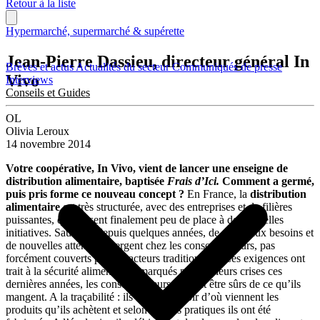
Retour à la liste
Hypermarché, supermarché & supérette
Jean-Pierre Dassieu, directeur général In
Brèves et actus
Actualités du secteur
Communiqués de presse
Vivo
Interviews
Conseils et Guides
OL
Olivia Leroux
14 novembre 2014
Votre coopérative, In Vivo, vient de lancer une enseigne de
distribution alimentaire, baptisée
Frais d’Ici.
Comment a germé,
puis pris forme ce nouveau concept ?
En France, la
distribution
alimentaire
est très structurée, avec des entreprises et de filières
puissantes, qui laissent finalement peu de place à de nouvelles
initiatives. Sauf que depuis quelques années, de nouveaux besoins et
de nouvelles attentes émergent chez les consommateurs, pas
forcément couverts par ces acteurs traditionnels. Ces exigences ont
trait à la sécurité alimentaire : marqués par plusieurs crises ces
dernières années, les consommateurs veulent être sûrs de ce qu’ils
mangent. A la traçabilité : ils veulent savoir d’où viennent les
produits qu’ils achètent et selon quelles pratiques ils ont été