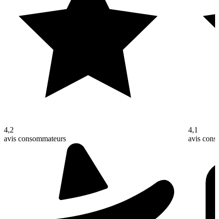
4,2
4,1
avis consommateurs
avis con