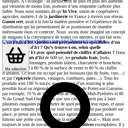
fabriqués. A l’écologie : ils plébiscitent de plus en plus des aliments
qui viennent de moins loin, porteurs d’une emprunte carbone plus
faible. Nous nous sommes dit qu’
In Vivo
, union de coopératives
agricoles, numéro 1 de la
jardinerie
en France à travers son réseau
Gamm vert
, avait à la fois la matière première et l’expérience de la
distribution qui lui permettraient de se positionner de manière
intéressante dans ce contexte. Nous avons donc imaginé un concept
de magasin à la convergence de toutes ces attentes, et qui fait sens.
Conseils généraux
Devenir franchisé
Devenir franchiseur
C’est
Frais d’Ici
.
Quelles sont précisément les spécificités d’un
magasin
Frais d’Ici
? Qu’y trouve-t-on, selon quelle
organisation ? Et avec quel potentiel de chiffre d’affaires ?
Dans
un magasin
Frais d’Ici
de 600 m², les
produits frais
, fruits,
légumes, pain, formages, produits laitiers, charcuterie et boucherie,
représentent 70 à 80 % de la surface de vente et 80 % du chiffre
Ma sélection
d’affaires. Le reste est occupé par les boissons (jus de fruits, vins…)
et par l’
épicerie
(farines, vinaigres, confitures, pates…). Tous les
produits sont 100 % tracés, avec le souci d’un sourcing le plus
possible local ou régional. Dans notre pilote de Portet-sur-Garonne,
par exemple, 70 % de l’offre vient de la région Midi-Pyrénées et 80
% du Grand Sud-Ouest. Afin que nos clients n’aient pas à faire
plusieurs magasins pour acheter de quoi préparer leur repas, et aussi
parce que certains produits ne sont tout simplement pas produits sur
place, je pense aux bananes ou aux agrumes notamment, nous
faisons une petite concession sur la notion de « local ». Mais avec
toujours le soin de travailler avec des
coopératives
exemplaires. Il y