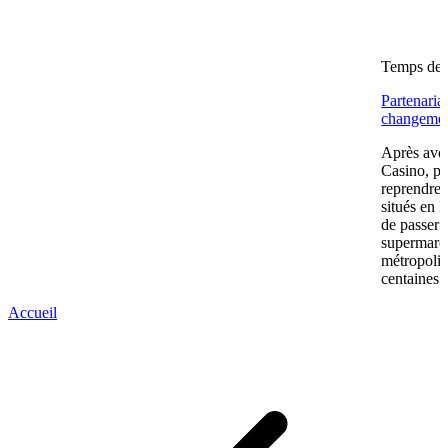
Temps de l
Partenaria
changemen
Après avoi
Casino, pu
reprendre
situés en 
de passer 
supermarc
métropolit
centaines 
Accueil