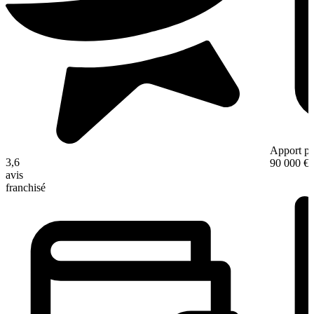
Apport pe
3,6
90 000 €
avis
franchisé