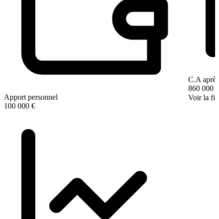
C.A après
860 000 
Apport personnel
Voir la fi
100 000 €