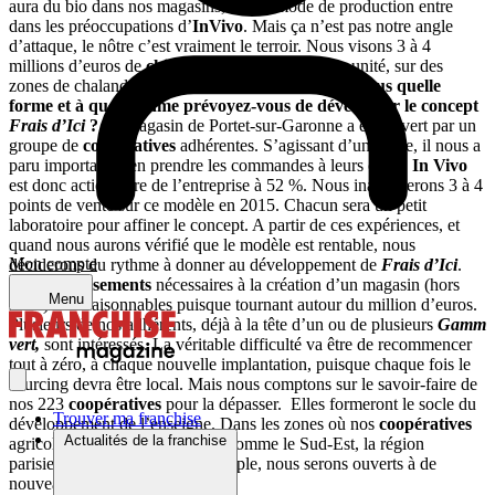
aura du bio dans nos magasins, car ce mode de production entre
dans les préoccupations d’
InVivo
. Mais ça n’est pas notre angle
d’attaque, le nôtre c’est vraiment le terroir. Nous visons 3 à 4
millions d’euros de
chiffre d’affaires
annuel par unité, sur des
zones de chalandises de plus de 70 000 habitants.
Sous quelle
forme et à quel rythme prévoyez-vous de développer le concept
Frais d’Ici
?
Le magasin de Portet-sur-Garonne a été ouvert par un
groupe de
coopératives
adhérentes. S’agissant d’un pilote, il nous a
paru important d’en prendre les commandes à leurs côtés,
In Vivo
est donc actionnaire de l’entreprise à 52 %. Nous inaugurerons 3 à 4
points de vente sur ce modèle en 2015. Chacun sera un petit
laboratoire pour affiner le concept. A partir de ces expériences, et
quand nous aurons vérifié que le modèle est rentable, nous
Mon compte
déciderons du rythme à donner au développement de
Frais d’Ici
.
Les
investissements
nécessaires à la création d’un magasin (hors
Menu
murs) sont raisonnables puisque tournant autour du million d’euros.
Plusieurs de nos adhérents, déjà à la tête d’un ou de plusieurs
Gamm
vert,
sont intéressés. La véritable difficulté va être de recommencer
tout à zéro, à chaque nouvelle implantation, puisque chaque fois le
sourcing devra être local. Mais nous comptons sur le savoir-faire de
nos 223
coopératives
pour la dépasser. Elles formeront le socle du
Trouver ma franchise
développement de l’enseigne. Dans les zones où nos
coopératives
Actualités de la franchise
agricoles sont moins présentes, comme le Sud-Est, la région
parisienne ou l’Alsace, par exemple, nous serons ouverts à de
nouveaux
franchisés
.