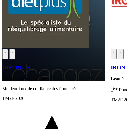
DIETPLUS
IRON 
Beauté – Forme – Santé
Beauté – 
Meilleur taux de confiance des franchisés
ère
1
franc
TM2F 2026
TM2F 20