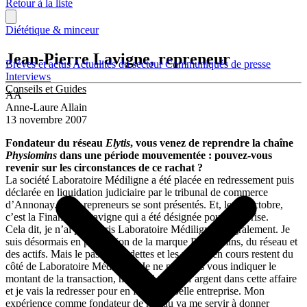
Retour à la liste
Diététique & minceur
Jean-Pierre Lavigne, repreneur
Brèves et actus
Actualités du secteur
Communiqués de presse
Interviews
Conseils et Guides
AA
Anne-Laure Allain
13 novembre 2007
Fondateur du réseau
Elytis
, vous venez de reprendre la chaîne
Physiomins
dans une période mouvementée : pouvez-vous
revenir sur les circonstances de ce rachat ?
La société Laboratoire Médiligne a été placée en redressement puis
déclarée en liquidation judiciaire par le tribunal de commerce
d’Annonay. Cinq repreneurs se sont présentés. Et, le 19 octobre,
c’est la Financière Lavigne qui a été désignée pour la reprise.
Cela dit, je n’ai pas repris Laboratoire Médiligne intégralement. Je
suis désormais en possession de la marque Physiomins, du réseau et
des actifs. Mais le passif, les dettes et les procès en cours restent du
côté de Laboratoire Médiligne. Je ne peux pas vous indiquer le
montant de la transaction, mais j’ai mis de l’argent dans cette affaire
et je vais la redresser pour en faire une belle entreprise. Mon
expérience comme fondateur de réseau va me servir à donner