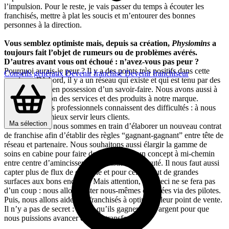
l’impulsion. Pour le reste, je vais passer du temps à écouter les
franchisés, mettre à plat les soucis et m’entourer des bonnes
personnes à la direction.
Vous semblez optimiste mais, depuis sa création,
Physiomins
a
toujours fait l’objet de rumeurs ou de problèmes avérés.
D’autres avant vous ont échoué : n’avez-vous pas peur ?
Pourquoi aurais-je peur ? Il y a des points très positifs dans cette
Conseils généraux
Devenir franchisé
Devenir franchiseur
enseigne. D’abord, il y a un réseau qui existe et qui est tenu par des
professionnels en possession d’un savoir-faire. Nous avons aussi à
notre disposition des services et des produits à notre marque.
Maintenant, ces professionnels connaissent des difficultés : à nous
de les aider à mieux servir leurs clients.
Ma sélection
Concrètement, nous sommes en train d’élaborer un nouveau contrat
de franchise afin d’établir des règles “gagnant-gagnant” entre tête de
réseau et partenaire. Nous souhaitons aussi élargir la gamme de
soins en cabine pour faire de
Physiomins
un concept à mi-chemin
entre centre d’amincissement et institut de beauté. Il nous faut aussi
capter plus de flux de clientèle et pour cela il faut de grandes
surfaces aux bons endroits. Mais attention, tout ceci ne se fera pas
d’un coup : nous allons tester nous-mêmes ces idées via des pilotes.
Puis, nous allons aider les franchisés à optimiser leur point de vente.
Il n’y a pas de secret : il faut qu’ils gagnent de l’argent pour que
nous puissions avancer et nous transformer.