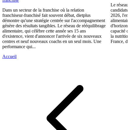
franchise
Le réseau 
Dans un secteur de la franchise où la relation
candidats 
franchiseur-franchisé fait souvent débat, dietplus
2026, l'en
démontre qu'une stratégie centrée sur l'accompagnement
alimentair
génère des résultats tangibles. Le réseau de rééquilibrage
d'horizons 
alimentaire, qui célèbre cette année ses 15 ans
capacité d
d'existence, vient d'annoncer l'arrivée de six nouveaux
la nutriti
centres et neuf nouveaux coachs en un seul mois. Une
France, die
performance qui...
Accueil