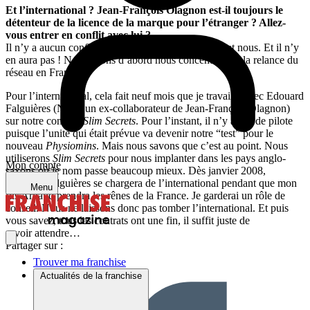
Et l’international ? Jean-François Olagnon est-il toujours le
détenteur de la licence de la marque pour l’étranger ? Allez-
vous entrer en conflit avec lui ?
Il n’y a aucun conflit entre Jean-François Olagnon et nous. Et il n’y
en aura pas ! Nous allons d’abord nous concentrer sur la relance du
réseau en France.
Pour l’international, cela fait neuf mois que je travaille avec Edouard
Falguières (Ndlr : un ex-collaborateur de Jean-François Olagnon)
sur notre concept
Slim Secrets
. Pour l’instant, il n’y a pas de pilote
puisque l’unité qui était prévue va devenir notre “test” pour le
nouveau
Physiomins
. Mais nous savons que c’est au point. Nous
utiliserons
Slim Secrets
pour nous implanter dans les pays anglo-
Mon compte
saxons où le nom passe beaucoup mieux. Dès janvier 2008,
Edouard Falguières se chargera de l’international pendant que mon
Menu
fils Arnaud prendra les rênes de la France. Je garderai un rôle de
conseil. Nous ne laissons donc pas tomber l’international. Et puis
vous savez, tous les contrats ont une fin, il suffit juste de
savoir attendre…
Partager sur :
Trouver ma franchise
Actualités de la franchise