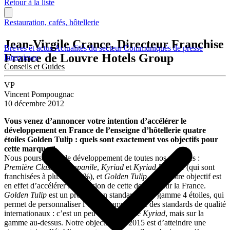
Retour à la liste
Restauration, cafés, hôtellerie
Jean-Virgile Crance, Directeur Franchise
Brèves et actus
Actualités du secteur
Communiqués de presse
France de Louvre Hotels Group
Interviews
Conseils et Guides
VP
Vincent Pompougnac
10 décembre 2012
Vous venez d’annoncer votre intention d’accélérer le
développement en France de l’enseigne d’hôtellerie quatre
étoiles Golden Tulip : quels sont exactement vos objectifs pour
cette marque ?
Nous poursuivons le développement de toutes nos marques :
Première Classe
,
Campanile
,
Kyriad
et
Kyriad Prestige
(qui sont
franchisées à plus de 90 %), et
Golden Tulip,
mais notre objectif est
en effet d’accélérer l’expansion de cette dernière sur la France.
Golden Tulip
est un produit non standardisé de gamme 4 étoiles, qui
permet de personnaliser l’établissement avec des standards de qualité
internationaux : c’est un peu le pendant de
Kyriad
, mais sur la
gamme au-dessus. Notre objectif d’ici 2015 est d’atteindre une