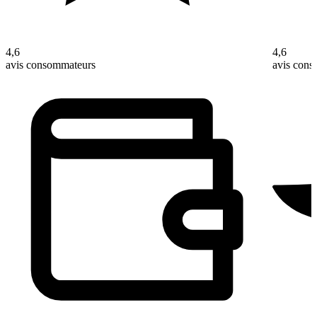
4,6
4,6
avis consommateurs
avis con