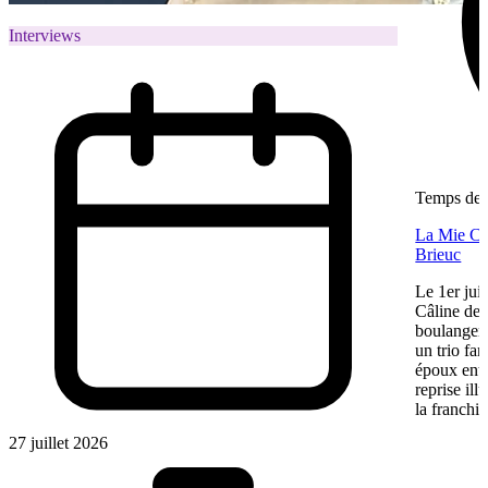
Interviews
Temps de l
La Mie Câl
Brieuc
Le 1er jui
Câline de 
boulangeri
un trio fa
époux entre
reprise ill
la franchis
27 juillet 2026