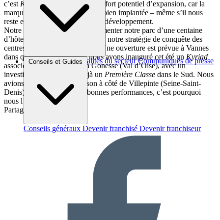
c’est
Kyriad
qui dispose du plus fort potentiel d’expansion, car la
marque
Campanile
est déjà très bien implantée – même s’il nous
reste encore des opportunités de développement.
Notre objectif à terme est d’augmenter notre parc d’une centaine
d’hôtels
Kyriad
, et de poursuivre notre stratégie de conquête des
centres-villes pour
Campanile
. Une ouverture est prévue à Vannes
dans quelques semaines, et nous avons inauguré cet été un
Kyriad
Brèves et actus
Actualités du secteur
Communiqués de presse
Conseils et Guides
associé à
Première Classe
à Gonesse (Val d’Oise), avec un
Interviews
investisseur qui exploite déjà un
Première Classe
dans le Sud. Nous
avions testé cette combinaison à côté de Villepinte (Seine-Saint-
Denis) : elle réalise de très bonnes performances, c’est pourquoi
nous l’avons renouvelée.
Partager sur :
Conseils généraux
Devenir franchisé
Devenir franchiseur