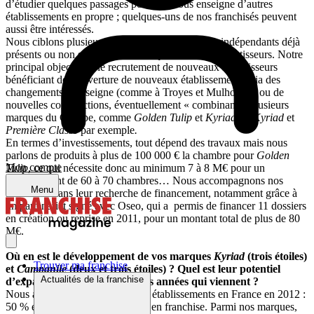
d’étudier quelques passages possibles sous enseigne d’autres
établissements en propre ; quelques-uns de nos franchisés peuvent
aussi être intéressés.
Nous ciblons plusieurs profils : soit des hôteliers indépendants déjà
présents ou non sous d’autres marques, soit des investisseurs. Notre
principal objectif est le recrutement de nouveaux investisseurs
bénéficiant de l’ouverture de nouveaux établissements, via des
changements d’enseigne (comme à Troyes et Mulhouse), ou de
nouvelles constructions, éventuellement « combinant » plusieurs
marques du Groupe, comme
Golden Tulip
et
Kyriad
ou
Kyriad
et
Première Classe
par exemple
.
En termes d’investissements, tout dépend des travaux mais nous
parlons de produits à plus de 100 000 € la chambre pour
Golden
Mon compte
Tulip
, ce qui nécessite donc au minimum 7 à 8 M€ pour un
établissement de 60 à 70 chambres… Nous accompagnons nos
Menu
franchisés dans leur recherche de financement, notamment grâce à
un partenariat signé avec Oseo, qui a permis de financer 11 dossiers
en création ou reprise en 2011, pour un montant total de plus de 80
M€.
Où en est le développement de vos marques
Kyriad
(trois étoiles)
Trouver ma franchise
et
Campanile
(deux et trois étoiles) ? Quel est leur potentiel
Actualités de la franchise
d’expansion en France dans les années qui viennent ?
Nous avons ouvert 22 nouveaux établissements en France en 2012 :
50 % en hôtels managés et 50 % en franchise. Parmi nos marques,