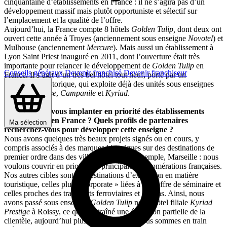
cinquantaine d’établissements en France : il ne s’agira pas d’un
développement massif mais plutôt opportuniste et sélectif sur
l’emplacement et la qualité de l’offre.
Aujourd’hui, la France compte 8 hôtels
Golden Tulip,
dont deux ont
ouvert cette année à Troyes (anciennement sous enseigne
Novotel
) et
Mulhouse (anciennement
Mercure
). Mais aussi un établissement à
Lyon Saint Priest inauguré en 2011, dont l’ouverture était très
importante pour relancer le développement de
Golden Tulip
en
Conseils généraux
Devenir franchisé
Devenir franchiseur
France. Il s’agit d’un très bel hôtel tout neuf, porté par un
investisseur historique, qui exploite déjà des unités sous enseignes
Première Classe
,
Campanile
et
Kyriad
.
Où souhaitez-vous implanter en priorité des établissements
Golden Tulip en France ? Quels profils de partenaires
Ma sélection
recherchez-vous pour développer cette enseigne ?
Nous avons quelques très beaux projets signés ou en cours, y
compris associés à des marques historiques sur des destinations de
premier ordre dans des villes comme, par exemple, Marseille : nous
voulons couvrir en priorité les principales agglomérations françaises.
Nos autres cibles sont les destinations d’exception en matière
touristique, celles plus « corporate » liées à une offre de séminaire et
celles proches des transports ferroviaires et aériens. Ainsi, nous
avons passé sous enseigne
Golden Tulip
notre hôtel filiale
Kyriad
Prestige
à Roissy, ce qui a entraîné une évolution partielle de la
clientèle, aujourd’hui plus internationale. Nous sommes en train