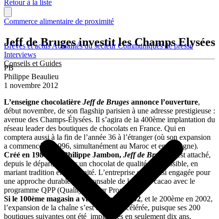
Retour à la liste
Commerce alimentaire de proximité
Jeff de Bruges investit les Champs Elysées
Brèves et actus
Actualités du secteur
Communiqués de presse
Interviews
Conseils et Guides
PB
Philippe Beaulieu
1 novembre 2012
L’enseigne chocolatière
Jeff de Bruges
annonce l’ouverture
,
début novembre, de son flagship parisien à une adresse prestigieuse :
avenue des Champs-Élysées. Il s’agira de la 400ème implantation du
réseau leader des boutiques de chocolats en France. Qui en
comptera aussi à la fin de l’année 36 à l’étranger (où son expansion
a commencé en 1996, simultanément au Maroc et en Espagne).
Créé en 1986 par Philippe Jambon,
Jeff de Bruges
s’est attaché,
depuis le départ, à offrir un chocolat de qualité et accessible, en
mariant tradition et modernité. L’entreprise s’est ainsi engagée pour
une approche durable et responsable de la filière cacao avec le
programme QPP (Quality Partner Program).
Si le 100ème magasin a vu le jour en 1992
, et le 200ème en 2002,
l’expansion de la chaîne s’est ensuite accélérée, puisque ses 200
boutiques suivantes ont été implantées en seulement dix ans.