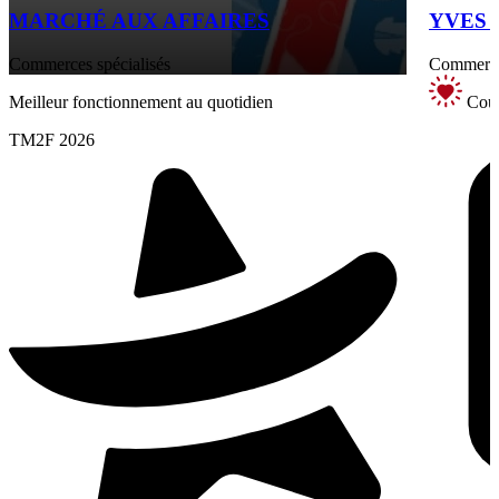
MARCHÉ AUX AFFAIRES
YVES T
Commerces spécialisés
Commerce 
Meilleur fonctionnement au quotidien
Coup
TM2F 2026