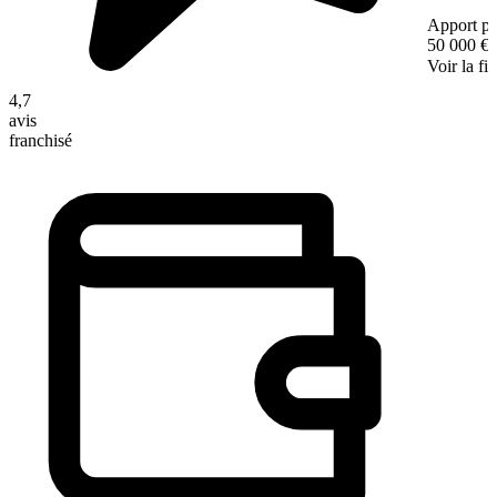
Apport pe
50 000 €
Voir la fi
4,7
avis
franchisé