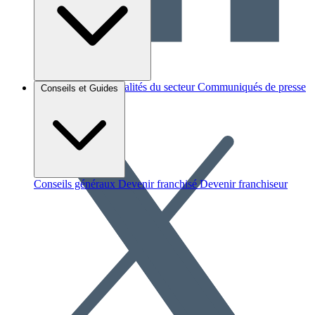
Brèves et actus
Actualités du secteur
Communiqués de presse
Conseils et Guides
Interviews
Conseils généraux
Devenir franchisé
Devenir franchiseur