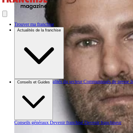
Trouver ma franchise
Actualités de la franchise
Brèves et actus
Actualités du secteur
Communiqués de presse
I
Conseils et Guides
Conseils généraux
Devenir franchisé
Devenir franchiseur