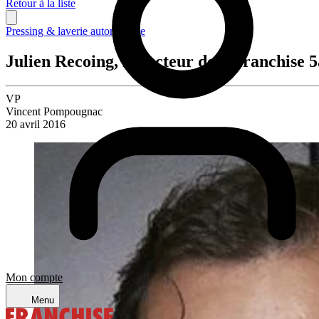
Retour à la liste
Pressing & laverie automatique
Julien Recoing, Directeur de la franchise 
VP
Vincent Pompougnac
20 avril 2016
Mon compte
Menu