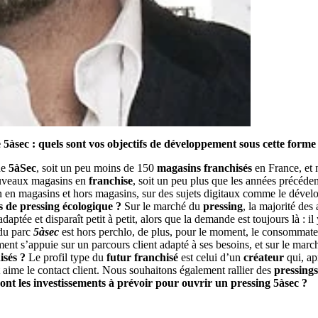
se 5àsec : quels sont vos objectifs de développement sous cette form
ne
5àSec
, soit un peu moins de 150
magasins franchisés
en France, et 
nouveaux magasins en
franchise
, soit un peu plus que les années précéd
n en magasins et hors magasins, sur des sujets digitaux comme le déve
 de pressing écologique ?
Sur le marché du
pressing
, la majorité des
adaptée et disparaît petit à petit, alors que la demande est toujours là :
 du parc
5àsec
est hors perchlo, de plus, pour le moment, le consommateur 
ment s’appuie sur un parcours client adapté à ses besoins, et sur le mar
hisés ?
Le profil type du
futur franchisé
est celui d’un
créateur
qui, ap
et aime le contact client. Nous souhaitons également rallier des
pressing
ont les investissements à prévoir pour ouvrir un pressing 5àsec ?