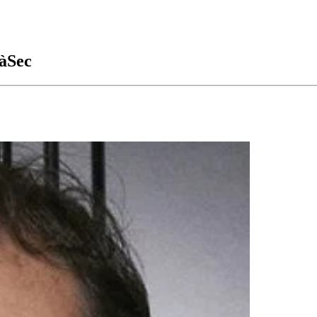
5àSec