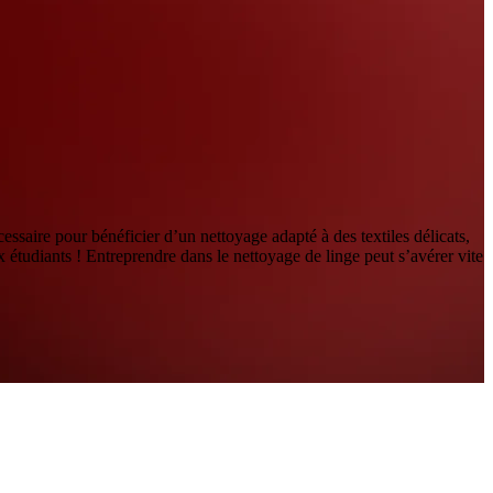
ssaire pour bénéficier d’un nettoyage adapté à des textiles délicats,
x étudiants ! Entreprendre dans le nettoyage de linge peut s’avérer vite