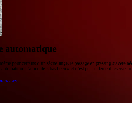
ie automatique
 même pour certains d’un sèche-linge, le passage en pressing s’avère néce
e automatique n’a rien de « has been » et n’est pas seulement réservé au
nterviews