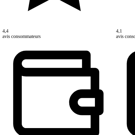
4,4
4,1
avis consommateurs
avis con