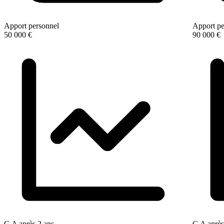
Apport personnel
Apport pe
50 000 €
90 000 €
C.A après 2 ans
C.A après