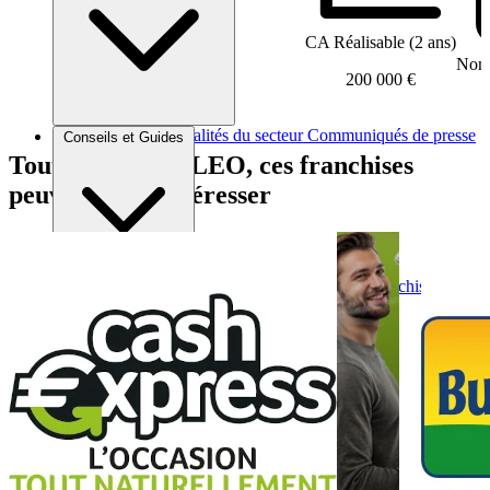
CA Réalisable (2 ans)
Nomb
200 000 €
Brèves et actus
Actualités du secteur
Communiqués de presse
Conseils et Guides
Interviews
Tout comme BALEO, ces franchises
peuvent vous intéresser
Conseils généraux
Devenir franchisé
Devenir franchiseur