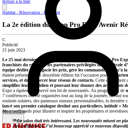
Retour à la liste
Habitat - Rénovation - Bâtiment
La 2e édition du Salon Pro Expo Avenir Rén
C
Publicité
21 juin 2023
Le 25 mai dernier a eu lieu la deuxième édition du Salon Pro Exp
franchisés du réseau et les partenaires privilégiés de la centrale 
équipe dédiée qui négocie les prix, gère les commandes jusqu’à la l
étaient présents. Cette deuxième édition fut l’occasion pour les
parten
services, et de renforcer leur réseau de contacts.
Cette événement 
simplifier leur quotidien et pouvant leur donner des arguments de
Expo a également réservé son lot de nouveautés. Au programme, de
n
7 conférences ont été organisées tout au long de la journée, devant tous
roulants solaires, des panneaux muraux personnalisables, la dernière c
lancé son premier catalogue destiné aux particuliers, intitulé « 
des moodboards pour illustrer et inspirer les propriétaires et investiss
Mon compte
“ Le salon était très intéressant. Les nouveautés misent en p
Menu
des conférences. J’ai beaucoup apprécié ce nouveau dispositi