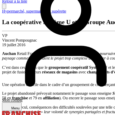
Retour à la liste
Hypermarché, supermarché & supérette
La coopérative Système U et le Groupe Auc
VP
Vincent Pompougnac
19 juillet 2016
Auchan
Retail France et
Système U
« ont décidé de ne pas poursuivr
paysage commercial, rendent le projet trop complexe à déployer à cou
C’est dans ces termes que le
groupement coopératif Système
U
et l
projet de fusionner leurs
réseaux de magasins
avec
changements d’
Une opération difficile dans le cadre d’un groupement de commerça
Le projet abandonné prévoyait notamment le passage sous enseigne
S
58 en
franchise
et 79 en
affiliation
). Ou encore le passage sous ense
Mon compte
Malgré ce recul, conséquences des difficultés soulevées par une telle
Menu
dans leur communiqué, «
leur volonté de synergies partagées et fru