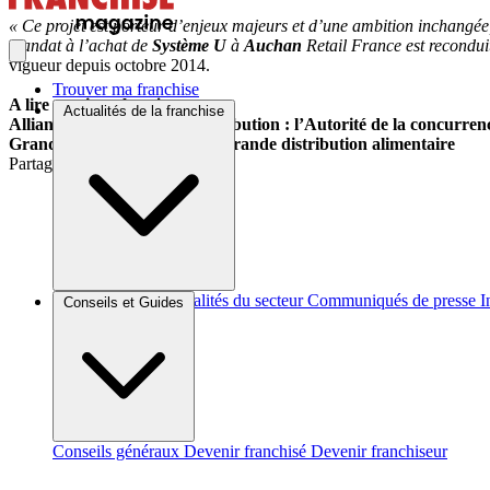
« Ce projet est porteur d’enjeux majeurs et d’une ambition inchangée
mandat à l’achat de
Système U
à
Auchan
Retail France est recondui
vigueur depuis octobre 2014.
Trouver ma franchise
A lire aussi sur le sujet :
Actualités de la franchise
Alliances dans la grande distribution : l’Autorité de la concurre
Grandes manœuvres dans la grande distribution alimentaire
Partager sur :
Brèves et actus
Actualités du secteur
Communiqués de presse
I
Conseils et Guides
Conseils généraux
Devenir franchisé
Devenir franchiseur