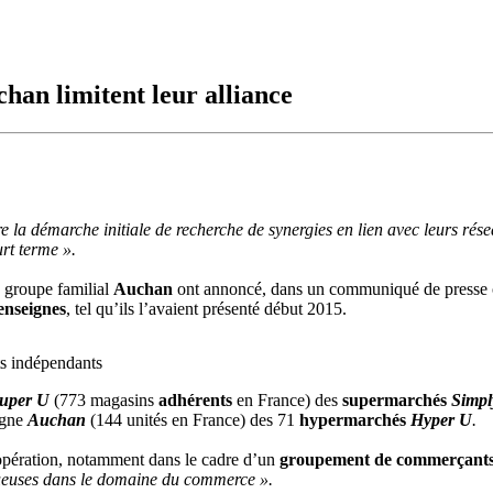
han limitent leur alliance
e la démarche initiale de recherche de synergies en lien avec leurs rése
rt terme ».
e groupe familial
Auchan
ont annoncé, dans un communiqué de presse co
enseignes
, tel qu’ils l’avaient présenté début 2015.
nts indépendants
uper U
(773 magasins
adhérents
en France) des
supermarchés
Simpl
igne
Auchan
(144 unités en France) des 71
hypermarchés
Hyper U
.
 opération, notamment dans le cadre d’un
groupement de commerçant
ctueuses dans le domaine du commerce ».