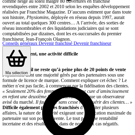
comme neige au soleil malgré 80 ouvertures en franchise
revendiquées entre 2002 et 2010 selon les enquêtes développement
réalisées par Franchise Magazine. D’aucuns estiment que dans toute
son histoire,
Physiomins
, déployée en réseau depuis 1997, aurait
ouvert au total quelques 300 centres… A l’arrivée, des sorties de
réseau innombrables et des liquidations judiciaires qui se sont
comptabilisées par dizaines, dont les ex-succursales du premier
franchiseur, Jean-François Olagnon.
Conseils généraux
Devenir franchisé
Devenir franchiseur
L’amincissement, une activité difficile
Aujourd’hui, il ne reste qu’à peine plus de 20 points de vente
Ma sélection
Physiomins
dont une majorité gérés par des partenaires sous une
formule de licence de marque. Comment expliquer cet échec ? Le
métier n’est pas facile, à commencer par la fidélisation des clientes.
« Seulement 20% des femmes ayant fait une cure d’amincissement
en refont une deuxième l’année suivante,
indique un observateur
avisé du marché.
Il faut donc sans cesse reconquérir des clientes… »
Difficile également pour les franchisés
d’exploiter plusieurs
affaires, la nature de l’activité exigeant une implication maximale du
partenaire sur son point de vente. Le tout pour une rentabilité
incertaine et des résultats nets dans de nombreux cas négatifs.