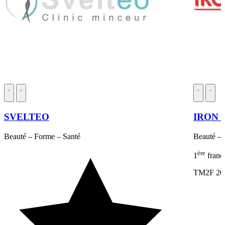
SVELTEO
IRON 
Beauté – Forme – Santé
Beauté – 
ère
1
franc
TM2F 20