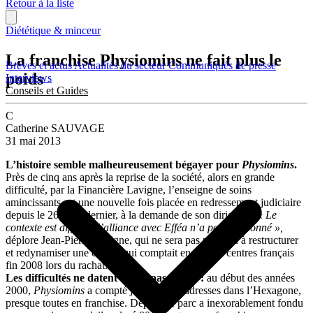
Retour à la liste
Diététique & minceur
La franchise Physiomins ne fait plus le
Brèves et actus
Actualités du secteur
Communiqués de presse
poids
Interviews
Conseils et Guides
C
Catherine SAUVAGE
31 mai 2013
L’histoire semble malheureusement bégayer pour
Physiomins
.
Près de cinq ans après la reprise de la société, alors en grande
difficulté, par la Financière Lavigne, l’enseigne de soins
amincissants est une nouvelle fois placée en redressement judiciaire
depuis le 26 mars dernier, à la demande de son dirigeant.
« Le
contexte est difficile, l’alliance avec Efféa n’a pas fonctionné »,
déplore Jean-Pierre Lavigne, qui ne sera pas parvenu à restructurer
et redynamiser une chaîne qui comptait encore 60 centres français
fin 2008 lors du rachat.
Les difficultés ne datent certes pas d’hier :
au début des années
2000,
Physiomins
a compté jusqu’à 130 adresses dans l’Hexagone,
presque toutes en franchise. Depuis, le parc a inexorablement fondu