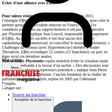
Échec d’une alliance avec Efféa
Pour mieux résister,
Physiomins
avait sollicité,
fin 2011,
l’enseigne
Efféa
, elle aussi issue de la région lyonnaise, pour créer le
premier groupe de spécialiste minceur en France. Las.
« Les
conditions préalables au rapprochement n’ont pas été respectées
par Physiomins,
explique Jean Louvel, responsable développement
d’
Efféa
.
Au final, les sociétés n’ont tissé aucun lien d’ordre
capitalistique ou commercial, ni concrétisé le moindre partenariat. »
Challenger du créneau (avec
Hyperminceur
) derrière le leader
Theraform
,
Efféa
revendique 52 centres (51 franchises), un parc en
léger recul ces dernières années.
Mon compte
Mal en point,
Physiomins
espère toutefois éviter la cessation totale
d’activité et rebondir à la faveur d’un rachat.
« Des discussions sont
Menu
en cours avec plusieurs repreneurs potentiels »
indique Jean-Pierre
Lavigne, qui fut, pour mémoire, l’ancien fondateur de la chaîne de
parfumeries sélectives
Elytis
, reprise en 2005 par l’allemand
Douglas.
Partager sur :
Trouver ma franchise
Actualités de la franchise