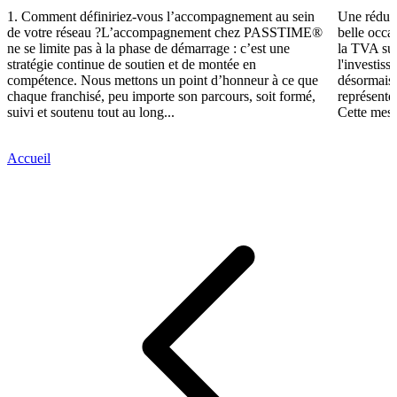
1. Comment définiriez-vous l’accompagnement au sein
Une réduct
de votre réseau ?L’accompagnement chez PASSTIME®
belle occa
ne se limite pas à la phase de démarrage : c’est une
la TVA sur
stratégie continue de soutien et de montée en
l'investis
compétence. Nous mettons un point d’honneur à ce que
désormais,
chaque franchisé, peu importe son parcours, soit formé,
représente
suivi et soutenu tout au long...
Cette mesu
Accueil