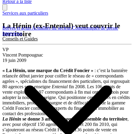
Retour à la liste
Services aux particuliers
La Hénin (ex-Entenial) veut couvrir le
Brèves et actus
Actualités du secteur
Communiqués de presse
territoire
Interviews
Conseils et Guides
VP
Vincent Pompougnac
19 juin 2009
« La Hénin, une marque du Crédit Foncier »
: c’est la bannière
relancée début janvier pour coiffer le réseau de « correspondants
agrées », spécialistes du financement des particuliers, qui regroupait
80 agences sous enseigne
Entenial
fin 2008. Les 106 points de
vente exploités par 97 correspondants à fin mai ont 3 à 4 mois pour
adopter la nouvelle enseigne. Qui positionne ces courtiers en crédits
immobiliers, produits d’épargne et de défiscalisation de la gamme
Crédit Foncier comme des experts du financement immobilier au
contact des professionnels.
La Hénin
se donne 3 ans pour couvrir l’ensemble du territoire
,
avec pour objectif 150 agences fin 2009, et 200 fin 2010, qui
s’ajouteront au réseau Crédit Foncier (136 points de vente en