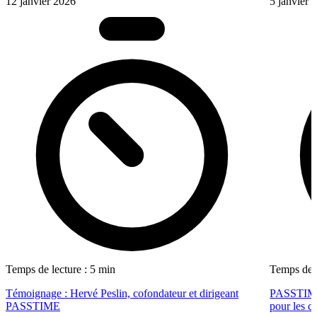
12 janvier 2026
5 janvier 
Temps de lecture : 5 min
Temps de l
Témoignage : Hervé Peslin, cofondateur et dirigeant
PASSTIME f
PASSTIME
pour les ca