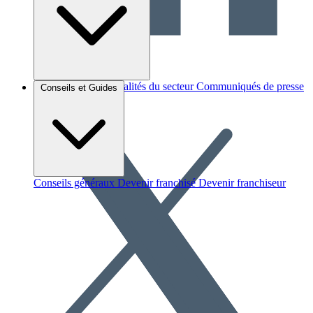
Brèves et actus
Actualités du secteur
Communiqués de presse
Conseils et Guides
Interviews
Conseils généraux
Devenir franchisé
Devenir franchiseur