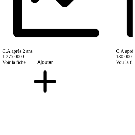
C.A après 2 ans
C.A après
1 275 000 €
180 000 
Voir la fiche
Ajouter
Voir la fi