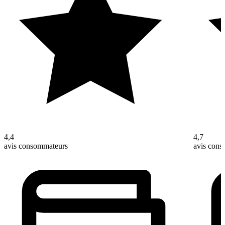
4,4
4,7
avis consommateurs
avis con