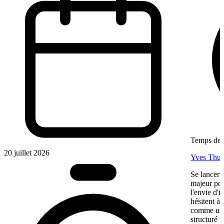
Temps de l
20 juillet 2026
Yves Thur
Se lancer 
majeur pou
l'envie d'
hésitent à 
comme une 
structuré 