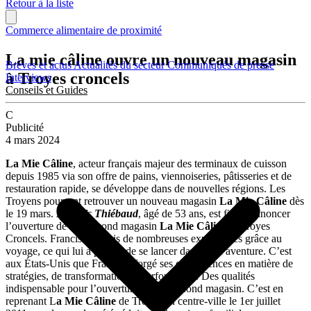
Retour à la liste
Commerce alimentaire de proximité
La mie câline ouvre un nouveau magasin
Brèves et actus
Actualités du secteur
Communiqués de presse
à Troyes croncels
Interviews
Conseils et Guides
C
Publicité
4 mars 2024
La Mie Câline
, acteur français majeur des terminaux de cuisson
depuis 1985 via son offre de pains, viennoiseries, pâtisseries et de
restauration rapide, se développe dans de nouvelles régions. Les
Troyens pourront retrouver un nouveau magasin
La Mie Câline
dès
le 19 mars.
Francis Thiébaud
, âgé de 53 ans, est fier d’annoncer
l’ouverture de son second magasin
La Mie Câline
, à Troyes
Croncels. Francis a acquis de nombreuses expériences grâce au
voyage, ce qui lui a permis de se lancer dans cette aventure. C’est
aux États-Unis que Francis a forgé ses compétences en matière de
stratégies, de transformation et performance. Des qualités
indispensable pour l’ouverture de son second magasin. C’est en
reprenant L
a Mie Câline
de Troyes en centre-ville le 1er juillet