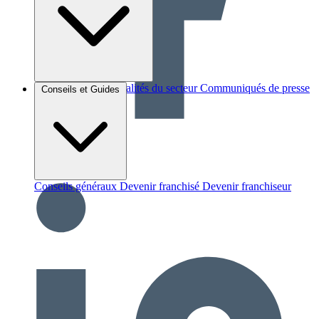
Brèves et actus
Actualités du secteur
Communiqués de presse
Conseils et Guides
Interviews
Conseils généraux
Devenir franchisé
Devenir franchiseur