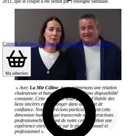
2011, que le couple a été séduit par l’enseigne familiale.
Conseils généraux
Devenir franchisé
Devenir franchiseur
Ma sélection
» Avec
La Mie Câline
, nous entretenons une relation
chaleureuse et humaine, empreinte d’une disponibilité
constante. Cette proximité nous permet d’établir des
liens sincères et d’échanger dans un climat de
confiance. Nous apprécions particulièrement cette
dimension humaine qui transcende nos interactions
professionnelles, faisant de notre collaboration une
expérience enrichissante sur le plan personnel et
professionnel ».