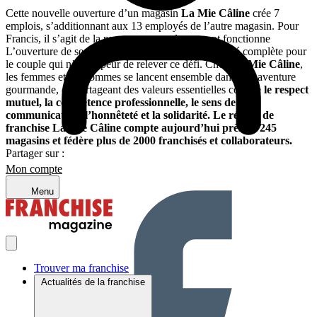
Cette nouvelle ouverture d’un magasin
La Mie Câline
crée 7
emplois, s’additionnant aux 13 employés de l’autre magasin. Pour
Francis, il s’agit de la preuve que que le concept fonctionne
L’ouverture de se second magasin est une nouveauté complète pour
le couple qui n’a pas peur de relever ce défi. Chez
La Mie Câline
,
les femmes et les hommes se lancent ensemble dans une aventure
gourmande, en partageant des valeurs essentielles comme
le respect
mutuel, la compétence professionnelle, le sens de la
communication, l’honnêteté et la solidarité.
Le réseau de
franchise La Mie Câline compte aujourd’hui près de 245
magasins et fédère plus de 2000 franchisés et collaborateurs.
Partager sur :
Mon compte
Menu
Trouver ma franchise
Actualités de la franchise