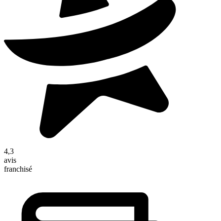
4,3
avis
franchisé