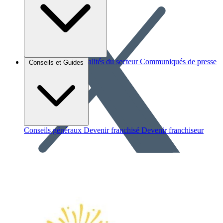
Brèves et actus
Actualités du secteur
Communiqués de presse
Conseils et Guides
Interviews
Conseils généraux
Devenir franchisé
Devenir franchiseur