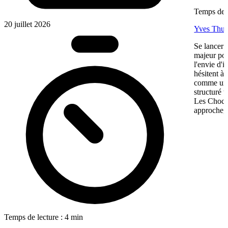
Temps de l
20 juillet 2026
Yves Thur
Se lancer 
majeur pou
l'envie d'
hésitent à 
comme une 
structuré 
Les Chocol
approche, 
Temps de lecture : 4 min