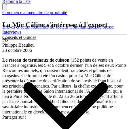
Retour à la liste
Commerce alimentaire de proximité
La Mie Câline s'intéresse à l'export
Brèves et actus
Actualités du secteur
Communiqués de presse
Interviews
Conseils et Guides
PB
Philippe Beaulieu
23 octobre 2006
Le réseau de terminaux de cuisson
(152 points de vente en
France) a organisé, les 5 et 6 octobre dernier, l’un de ses deux Points
Rencontres annuels, qui rassemblent franchisés et gérants de
magasins. Ce forum a été l’occasion pour La Mie Câline, de
présenter la démarche de certification de son activité franchiseur à
ses principaux partenaires. Par ailleurs, la chaîne est présente, pour
la première fois, sur le Salon International de l’Alimentation, qui a
lieu à Paris-Nord Villepinte du 22 au 26 octobre. L’objectif affiché
par les responsables de la Mie Câline est de faire connaître leur
savoir-faire industriel et de commencer à mener une politique
internationale en développant la masterfranchise.
Partager sur :