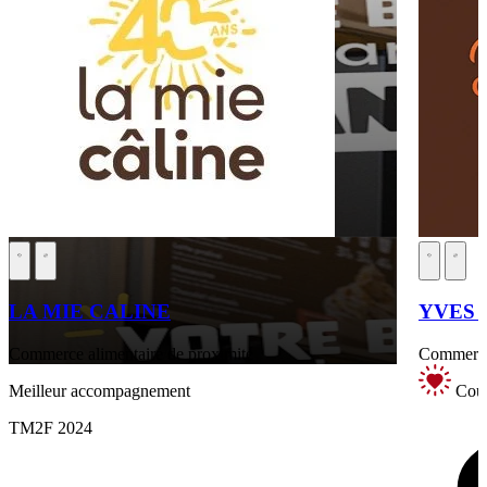
LA MIE CALINE
YVES T
Commerce alimentaire de proximité
Commerce 
Meilleur accompagnement
Coup
TM2F 2024