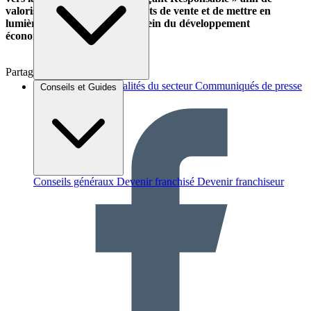
valoriser durablement ses points de vente et de mettre en
lumière leur participation au sein du développement
économique sur les territoires.
Partager sur :
Brèves et actus
Actualités du secteur
Communiqués de presse
Conseils et Guides
Interviews
Conseils généraux
Devenir franchisé
Devenir franchiseur