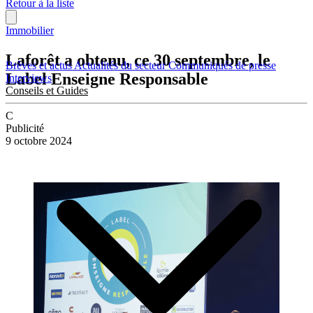
Retour à la liste
Immobilier
Laforêt a obtenu, ce 30 septembre, le
Brèves et actus
Actualités du secteur
Communiqués de presse
Label Enseigne Responsable
Interviews
Conseils et Guides
C
Publicité
9 octobre 2024