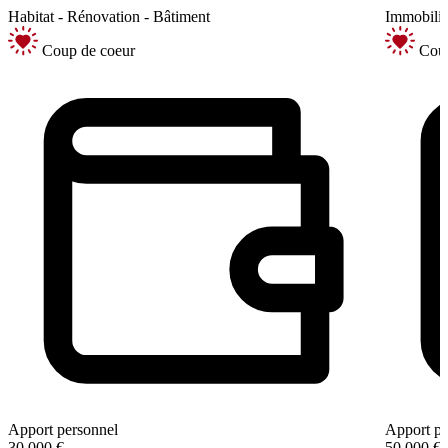
Habitat - Rénovation - Bâtiment
Immobilie
Coup de coeur
Coup
Apport personnel
Apport pe
30 000 €
50 000 €