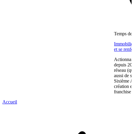
Temps de l
Immobilier
et se renf
Actionnair
depuis 202
réseau (qu
aussi de s
Sixième A
création e
franchise 
Accueil