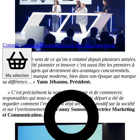
Conseils généraux
Devenir franchisé
Devenir franchiseur
« Ça va dans le sens de ce qu’on a entamé depuis plusieurs années.
On a toujours été pionnier et innover c’est aussi être les premiers à
s’emparer de sujets qui deviennent des avantages concurrentiels.
Ma sélection
Laforêt est une marque moderne, bien dans son époque qui marque
sa différence… »
Yann Jéhanno, Président.
« C’est précisément la notion d’enseigne et de commerces
responsables qui nous a séduit. Notre point de départ a été de
regarder comment l’enseigne a déjà un impact positif sur la société
et sur l’environnement… »
Fanny Sonnois, Directrice Marketing
et Communication.