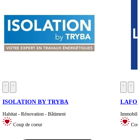
ISOLATION BY TRYBA
LAFO
Habitat - Rénovation - Bâtiment
Immobilie
Coup de coeur
Coup