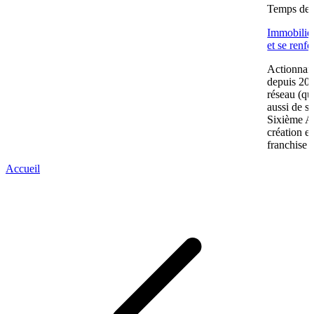
Temps de l
Immobilier
et se renf
Actionnair
depuis 202
réseau (qu
aussi de s
Sixième A
création e
franchise 
Accueil