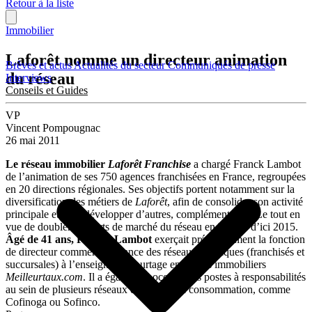
Retour à la liste
Immobilier
Laforêt nomme un directeur animation
Brèves et actus
Actualités du secteur
Communiqués de presse
du réseau
Interviews
Conseils et Guides
VP
Vincent Pompougnac
26 mai 2011
Le réseau immobilier
Laforêt Franchise
a chargé Franck Lambot
de l’animation de ses 750 agences franchisées en France, regroupées
en 20 directions régionales. Ses objectifs portent notamment sur la
diversification des métiers de
Laforêt
, afin de consolider son activité
principale et d’en développer d’autres, complémentaires. Le tout en
vue de doubler les parts de marché du réseau en France d’ici 2015.
Âgé de 41 ans, Franck Lambot
exerçait précédemment la fonction
de directeur commercial France des réseaux physiques (franchisés et
succursales) à l’enseigne de courtage en crédits immobiliers
Meilleurtaux.com
. Il a également occupé des postes à responsabilités
au sein de plusieurs réseaux de crédit à la consommation, comme
Cofinoga ou Sofinco.