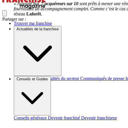
« Aujourd’hui,
7 acquéreurs sur 10
sont prêts à mener une réno
fournissant un accompagnement complet. Comme c’est le cas dep
réseau
Laforêt
.
Partager sur :
Trouver ma franchise
Actualités de la franchise
Brèves et actus
Actualités du secteur
Communiqués de presse
I
Conseils et Guides
Conseils généraux
Devenir franchisé
Devenir franchiseur