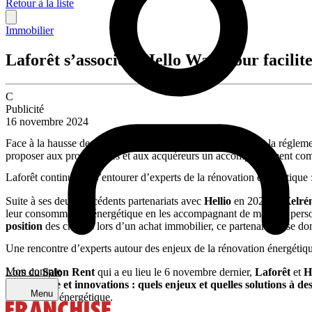
Retour à la liste
Immobilier
Laforêt s’associe à Hello Watt pour facilit
C
Publicité
16 novembre 2024
Face à la hausse des prix de l’énergie et au durcissement de la régleme
proposer aux propriétaires et aux acquéreurs un accompagnement comple
Laforêt continue de s’entourer d’experts de la rénovation énergétique 
Suite à ses deux précédents partenariats avec
Hellio
en 2022 et
Kelré
leur consommation énergétique en les accompagnant de manière personn
position
des critères lors d’un achat immobilier, ce partenariat vise don
Une rencontre d’experts autour des enjeux de la rénovation énergétiqu
Mon compte
Lors du
Salon Rent
qui a eu lieu le 6 novembre dernier,
Laforêt
et
H
énergétique et innovations :
quels enjeux et quelles solutions à de
Menu
la transition énergétique.