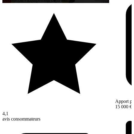
Décoration - Équipement de la maison
Apport pe
15 000 €
4,1
avis consommateurs