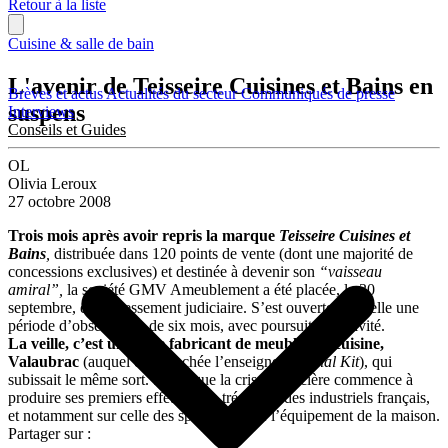
Retour à la liste
Cuisine & salle de bain
L'avenir de Teisseire Cuisines et Bains en
Brèves et actus
Actualités du secteur
Communiqués de presse
suspens
Interviews
Conseils et Guides
OL
Olivia Leroux
27 octobre 2008
Trois mois après avoir repris la marque
Teisseire
Cuisines et
Bains
,
distribuée dans 120 points de vente (dont une majorité de
concessions exclusives) et destinée à devenir son
“vaisseau
amiral”,
la société GMV Ameublement a été placée, le 30
septembre, en redressement judiciaire. S’est ouverte pour elle une
période d’observation de six mois, avec poursuite d’activité.
La veille, c’est un autre fabricant de meubles de cuisine,
Valaubrac
(auquel est rattachée l’enseigne
Mondial Kit
), qui
subissait le même sort. Signe que la crise financière commence à
produire ses premiers effets sur la trésorerie des industriels français,
et notamment sur celle des spécialistes de l’équipement de la maison.
Partager sur :