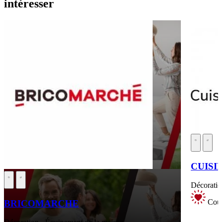
intéresser
CUISI
Décoratio
Coup
BRICOMARCHE