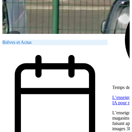
Brèves et Actus
Temps de l
L’enseigne
IA pour re
L’enseigne
magasins f
faisant app
images 3D 