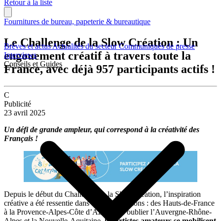
Retour à la liste
Fournitures de bureau, papeterie & bureautique
Le Challenge de la Slow Création : Un
Brèves et actus
Actualités du secteur
Communiqués de presse
engouement créatif à travers toute la
Interviews
Conseils et Guides
France, avec déjà 957 participants actifs !
C
Publicité
23 avril 2025
Un défi de grande ampleur, qui correspond à la créativité des
Français !
Depuis le début du Challenge de la Slow Création, l’inspiration
créative a été ressentie dans toutes les régions : des Hauts-de-France
à la Provence-Alpes-Côte d’Azur, sans oublier l’Auvergne-Rhône-
Alpes et la Nouvelle-Aquitaine,
les artistes amateurs se mobilisent