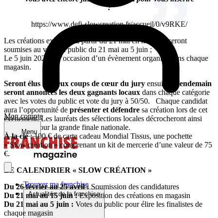
:
https://www.defi-slowcreation.fr/accueil/0/v9RKE/
Les créations exposées à partir du 21 mai en magasin seront
soumises au vote du public du 21 mai au 5 juin ;
Le 5 juin 2025, à l’occasion d’un évènement organisé dans chaque
magasin.
Seront élus les deux coups de cœur du jury
ensuite
le lendemain
seront annoncés les deux gagnants locaux
dans chaque catégorie
avec les votes du public et vote du jury à 50/50. Chaque candidat
aura l’opportunité de
présenter et défendre
sa création lors de cet
Mon compte
événement. Les lauréats des sélections locales décrocheront ainsi
leur place pour la grande finale nationale.
Menu
À la clé
: 100 € de carte cadeau Mondial Tissus, une pochette
« Slow création » comprenant un kit de mercerie d’une valeur de 75
€.
LE CALENDRIER « SLOW CRÉATION »
Trouver ma franchise
Du 26 février au 25 avril :
Soumission des candidatures
Actualités de la franchise
Du 21 mai au 15 juin :
Exposition des créations en magasin
Du 21 mai au 5 juin :
Votes du public pour élire les finalistes de
chaque magasin