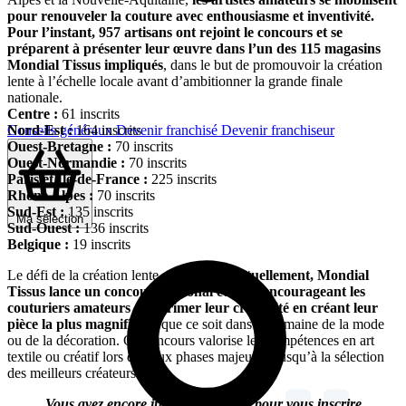
pour renouveler la couture avec enthousiasme et inventivité.
Pour l’instant, 957 artisans ont rejoint le concours et se
préparent à présenter leur œuvre dans l’un des 115 magasins
Mondial Tissus impliqués
, dans le but de promouvoir la création
lente à l’échelle locale avant d’ambitionner la grande finale
nationale.
Centre :
61 inscrits
Nord-Est :
164 inscrits
Conseils généraux
Devenir franchisé
Devenir franchiseur
Ouest-Bretagne :
70 inscrits
Ouest-Normandie :
70 inscrits
Paris et Ile-de-France :
225 inscrits
Rhône Alpes :
70 inscrits
Sud-Est :
135 inscrits
Ma sélection
Sud-Ouest :
136 inscrits
Belgique :
19 inscrits
Le défi de la création lente, peut-être ?
Actuellement, Mondial
Tissus lance un concours national et local encourageant les
couturiers amateurs à exprimer leur créativité en créant leur
pièce la plus magnifique
, que ce soit dans le domaine de la mode
ou de la décoration. Ce concours valorise les compétences en art
textile ou créatif lors de deux phases majeures, jusqu’à la sélection
des meilleurs créateurs.
Vous avez encore jusqu’au 25 avril pour vous inscrire