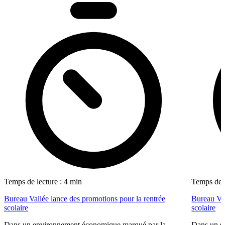
Temps de lecture : 4 min
Temps de l
Bureau Vallée lance des promotions pour la rentrée
Bureau Val
scolaire
scolaire
Dans un environnement économique marqué par la
Dans un se