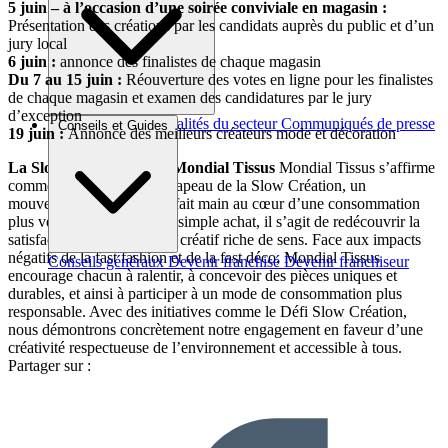
5 juin – à l’occasion d’une soirée conviviale en magasin :
Présentation des créations par les candidats auprès du public et d’un
jury local
6 juin :
annonce des finalistes de chaque magasin
Du 7 au 15 juin :
Réouverture des votes en ligne pour les finalistes
de chaque magasin et examen des candidatures par le jury
d’exception
Brèves et actus
Actualités du secteur
Communiqués de presse
Conseils et Guides
19 juin :
Annonce des meilleurs créateurs mode et décoration
Interviews
La Slow Création – par Mondial Tissus
Mondial Tissus s’affirme
comme l’enseigne porte-drapeau de la Slow Création, un
mouvement qui replace le fait main au cœur d’une consommation
plus vertueuse. Plus qu’un simple achat, il s’agit de redécouvrir la
satisfaction d’un processus créatif riche de sens. Face aux impacts
négatifs de la fast fashion et de la fast déco, Mondial Tissus
Conseils généraux
Devenir franchisé
Devenir franchiseur
encourage chacun à ralentir, à concevoir des pièces uniques et
durables, et ainsi à participer à un mode de consommation plus
responsable. Avec des initiatives comme le Défi Slow Création,
nous démontrons concrètement notre engagement en faveur d’une
créativité respectueuse de l’environnement et accessible à tous.
Partager sur :