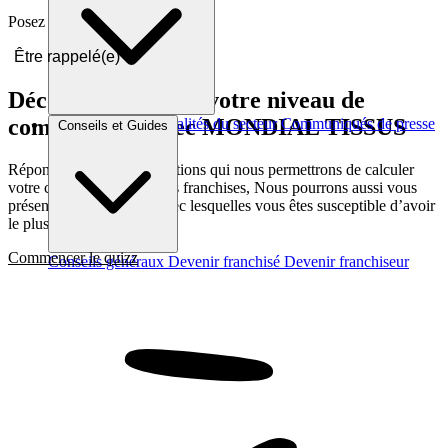
Posez vos questions en direct.
Être rappelé(e)
Découvrez quel est votre niveau de
compatibilité avec MONDIAL TISSUS
Brèves et actus
Actualités du secteur
Communiqués de presse
Conseils et Guides
Interviews
Répondez a quelques questions qui nous permettrons de calculer
votre compatibilité avec les franchises, Nous pourrons aussi vous
présenter les franchises avec lesquelles vous êtes susceptible d’avoir
le plus d’affinité
Commencer le quizz
Conseils généraux
Devenir franchisé
Devenir franchiseur