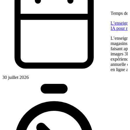
Temps de l
L’enseigne
IA pour re
L’enseigne
magasins f
faisant app
images 3D 
expérience
annuelle 
en ligne a
30 juillet 2026