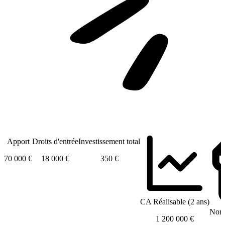
Apport
Droits d'entrée
Investissement total
70 000 €
18 000 €
350 €
CA Réalisable (2 ans)
Nomb
1 200 000 €