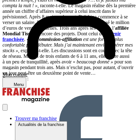
compta la nuit ! »,
raconte-t-elle. Le magasin réalise dès la première
année un chiffre d’affaires supérieur à celui inscrit dans le
prévisionnel. Après 8 mois seulement, Delphine commence à se
verser un salaire. Et depuis 2016, son affaire a dépassé le million
d’euros de ventes annuelles. Trois ans après ses débuts, l’
affiliée
Mondial Tissus
a encore des projets. Dont celui de
devenir
franchisée
. «
La
commission-affiliation
est une formule plus
confortable pour débuter. Mais j’ai maintenant envie de gérer mes
stocks »,
explique-t-elle. Les discussions sont en cours avec la tête
de réseau. Maman de trois enfants de 6 à 11 ans, elle aspire aussi
à un peu de tranquillité, après avoir «
beaucoup donné »
pour son
magasin pendant trois ans. Mais n’exclut pas, pour autant, d’ouvrir
un jour peut-être un deuxième point de vente…
Mon compte
Partager sur :
Menu
Trouver ma franchise
Actualités de la franchise