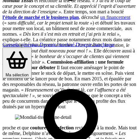
Mondial Tissus
et rencontre la tête de réseau
. « J’ai eu le coup de
cœur pour le concept et sa clientèle. Et apprécié l’esprit d’ouverture
de la direction de l’enseigne ».
Entre temps, son mari a bouclé
l’étude de marché et le business plan
, décroché
un financement
(«
sans difficulté, car le projet tenait la route »
) et débuté les travaux
pour mettre son local, un bâtiment neuf de zone commerciale, aux
normes
. « Dès lors il s’est mis en retrait et j’ai pris le relai »,
explique-t-elle. La créatrice passe notamment deux mois dans une
Conseils généraux
Devenir franchisé
Devenir franchiseur
succursale du réseau pour se former.
« Les produits, la gestion, le
management, tout était nouveau pour moi ! ».
Elle découvre aussi à
cette occasion «
le bonheur de s’occuper de clientes qui viennent
pour se faire plaisir ».
Commission-affiliation : une formule
confortable pour débuter
Il faut encore aménager le point de
vente, réceptionner le stock de départ, le mettre en scène. Puis vient
Ma sélection
le moment de se lancer pour de bon. En mars 2015, et épaulée par
des responsables du réseau, la patronne ouvre enfin les portes de son
magasin. «
Heureusement qu’ils étaient là, car l’affluence a été
spectaculaire ! »,
se souvient-elle. Il faut dire que le concept a très
peu de concurrents dans l’Eure, que le magasin profite des flux
drainés par un hypermarché tout
proche et que
couture et confection
reviennent à la mode. Mais tout
de même, Delphine n’avait pas prévu un tel engouement. «
Les
premiers temps, j’étais en vente 6 jours sur 7… et je faisais ma