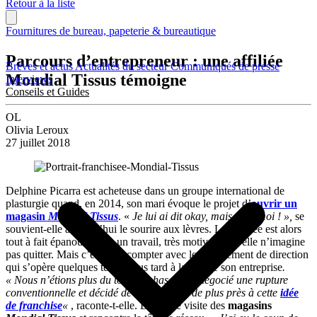
Retour à la liste
Fournitures de bureau, papeterie & bureautique
Parcours d’entrepreneur : une affiliée
Brèves et actus
Actualités du secteur
Communiqués de presse
Mondial Tissus témoigne
Interviews
Conseils et Guides
OL
Olivia Leroux
27 juillet 2018
Delphine Picarra est acheteuse dans un groupe international de
plasturgie quand, en 2014, son mari évoque le projet d’
ouvrir un
magasin
Mondial Tissus
. «
Je lui ai dit okay, mais sans moi ! »,
se
souvient-elle aujourd’hui le sourire aux lèvres. La salariée est alors
tout à fait épanouie dans un travail, très motivant, qu’elle n’imagine
pas quitter. Mais c’est sans compter avec le changement de direction
qui s’opère quelques temps plus tard à la tête de son entreprise
.
« Nous n’étions plus du tout en phase. J’ai négocié une rupture
conventionnelle et décidé de m’intéresser de plus près à cette
idée
de franchise
«
, raconte-t-elle. Delphine visite des
magasins