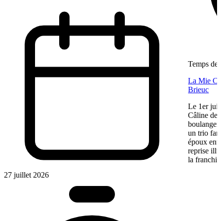
Temps de l
La Mie Câl
Brieuc
Le 1er jui
Câline de 
boulangeri
un trio fa
époux entre
reprise ill
la franchis
27 juillet 2026