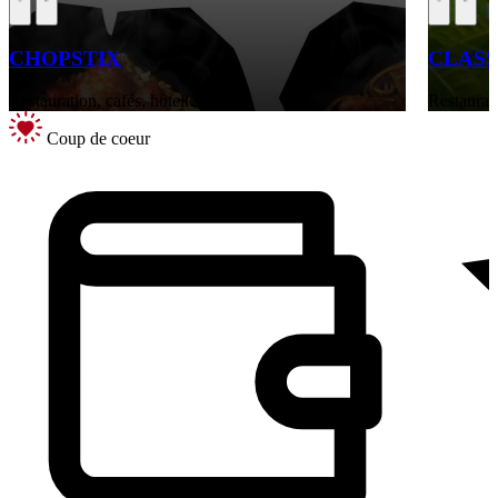
CHOPSTIX
CLASS
Restauration, cafés, hôtellerie
Restaurati
Coup de coeur