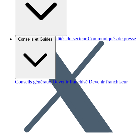
Brèves et actus
Actualités du secteur
Communiqués de presse
Conseils et Guides
Interviews
Conseils généraux
Devenir franchisé
Devenir franchiseur