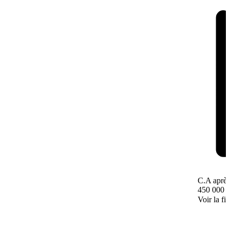
C.A après
450 000 
Voir la fi