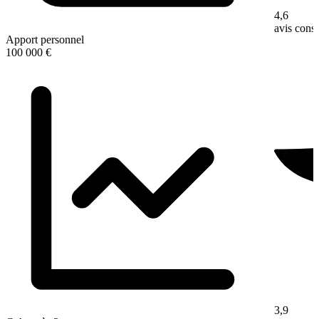
4,6
avis con
Apport personnel
100 000 €
3,9