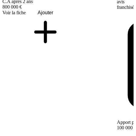
C.A après 2 ans
avis
800 000 €
franchisé
Voir la fiche
Ajouter
Apport pe
100 000 