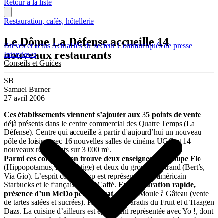
Retour à la liste
Restauration, cafés, hôtellerie
Le Dôme La Défense accueille 14
Brèves et actus
Actualités du secteur
Communiqués de presse
nouveaux restaurants
Interviews
Conseils et Guides
SB
Samuel Burner
27 avril 2006
Ces établissements viennent s’ajouter aux 35 points de vente
déjà présents dans le centre commercial des Quatre Temps (La
Défense). Centre qui accueille à partir d’aujourd’hui un nouveau
pôle de loisirs avec 16 nouvelles salles de cinéma UGC et 14
nouveaux restaurants sur 3 000 m².
Parmi ces concepts, on trouve deux enseignes du groupe Flo
(Hippopotamus, Flo Prestige) et deux du groupe Bertrand (Bert’s,
Via Gio). L’esprit coffee shop est représenté par l’américain
Starbucks et le français Rosso Caffé.
En restauration rapide,
présence d’un McDo petit format
et d’un Moule à Gâteau (vente
de tartes salées et sucrées). Présence du Paradis du Fruit et d’Haagen
Dazs. La cuisine d’ailleurs est également représentée avec Yo !, dont